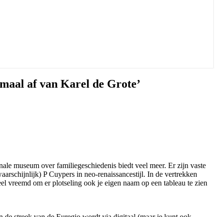
maal af van Karel de Grote’
nale museum over familiegeschiedenis biedt veel meer. Er zijn vaste
arschijnlijk) P Cuypers in neo-renaissancestijl. In de vertrekken
eel vreemd om er plotseling ook je eigen naam op een tableau te zien
n de streek van de Euregio wordt via digitaal (maar je kunt ook