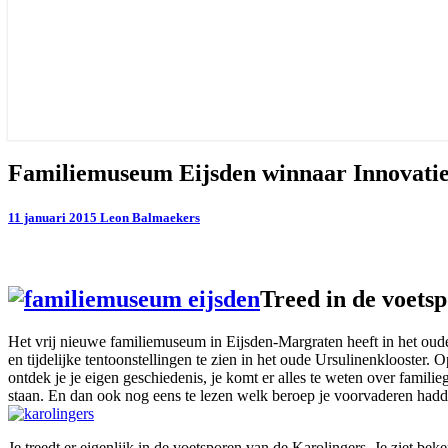
Familiemuseum
Familiemuseum Eijsden winnaar Innovatie
Eijsden
winnaar
11 januari 2015
Leon Balmaekers
Innovatieprijs
2014:
‘Euregiobewoners
stammen
allemaal
Treed in de voets
af
van
Het vrij nieuwe familiemuseum in Eijsden-Margraten heeft in het oude
Karel
en tijdelijke tentoonstellingen te zien in het oude Ursulinenklooster
de
ontdek je je eigen geschiedenis, je komt er alles te weten over famil
Grote’
staan. En dan ook nog eens te lezen welk beroep je voorvaderen ha
Je treedt er eigenlijk in de voetsporen van de Karolingers. Je ziet b