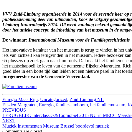
VVV Zuid-Limburg organiseerde in 2014 voor de zevende keer op rij 
publieksstemming deel van uitmaakten, koos de vakjury gezamenlij
Limburg Innovatieprijs 2014. Dit werd vandaag bekend gemaakt ti
door het unieke concept, de inbedding van het museum in de omgev
De winnaar:
Internationaal Museum voor de Familiegeschiedenis
Het innovatieve karakter van het museum is terug te vinden in het uni
iets van zichzelf kan terugvinden in het museum. Iedere bezoeker kan
65 plussers op zoek gaan naar hun roots. Dat maakt het familiemuse
het maatschappelijke leven van de gemeente Eijsden-Margraten. Ric
goed idee in een korte tijd kan leiden tot een nieuwe parel in het to
burgemeester van de Gemeente Voerendaal.
Euregio Maas-Rijn
,
Uncategorized
,
Zuid-Limburg NL
Eijsden Margraten
,
Euregio
,
familiestamboom
,
het familiemuseum
,
Ka
Post
PREVIOUS
TERUGBLIK: Interclassics&Topmobiel 2015 NU in MECC Maastricht 
navigation
NEXT
Muziek Instrumenten Museum Brussel boordevol muziek
Comments are closed.