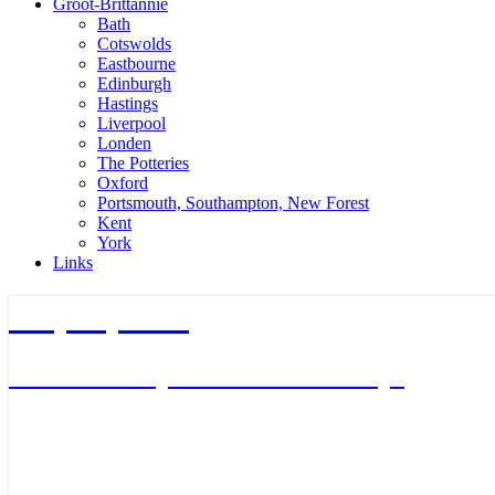
Groot-Brittannie
Bath
Cotswolds
Eastbourne
Edinburgh
Hastings
Liverpool
Londen
The Potteries
Oxford
Portsmouth, Southampton, New Forest
Kent
York
Links
TripTips.nu
De leukste Tips voor de beste Trips