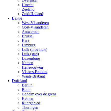
Overijssel
Utrecht
Zeeland
Zuid-Holland
Belgie
West-Vlaanderen
Oost-Vlaanderen
Antwerpen
Brussel
Kust
Limburg
Luik (provincie)
Luik (stad)
Luxemburg
Namen
Henegouwen
Vlaams-Brabant
Waals-Brabant
Duitsland
Berlijn
Bonn
Geheim over de grens
Keulen
Ruhrgebied
Thuringen