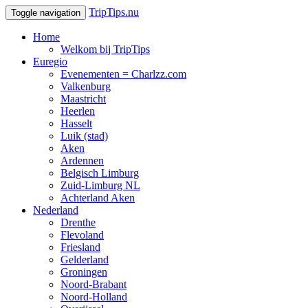
TripTips.nu
Toggle navigation
Home
Welkom bij TripTips
Euregio
Evenementen = Charlzz.com
Valkenburg
Maastricht
Heerlen
Hasselt
Luik (stad)
Aken
Ardennen
Belgisch Limburg
Zuid-Limburg NL
Achterland Aken
Nederland
Drenthe
Flevoland
Friesland
Gelderland
Groningen
Noord-Brabant
Noord-Holland