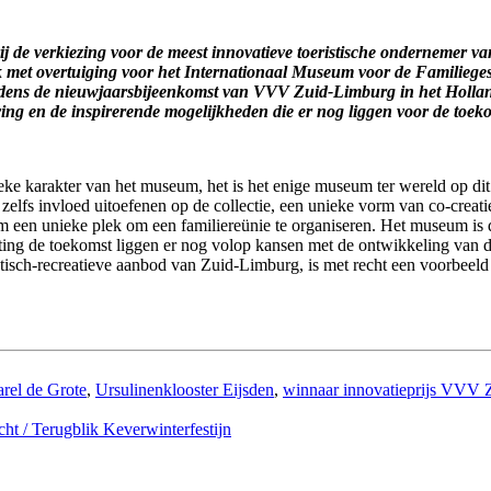
de verkiezing voor de meest innovatieve toeristische ondernemer van
k met overtuiging voor het Internationaal Museum voor de Familieges
jdens de nieuwjaarsbijeenkomst van VVV Zuid-Limburg in het Hollan
ing en de inspirerende mogelijkheden die er nog liggen voor de toe
eke karakter van het museum, het is het enige museum ter wereld op dit 
 zelfs invloed uitoefenen op de collectie, een unieke vorm van co-crea
um een unieke plek om een familiereünie te organiseren. Het museum is
hting de toekomst liggen er nog volop kansen met de ontwikkeling van
eristisch-recreatieve aanbod van Zuid-Limburg, is met recht een voorbee
rel de Grote
,
Ursulinenklooster Eijsden
,
winnaar innovatieprijs VVV 
/ Terugblik Keverwinterfestijn