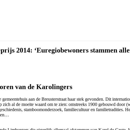
prijs 2014: ‘Euregiobewoners stammen alle
poren van de Karolingers
 gemeentehuis aan de Breusterstraat haar stek gevonden. Dit internatio
. Op zich al de moeite waard om te zien: omstreeks 1900 gebouwd door (wa
iegeschiedenis, stamboomonderzoek, familiecultuur en familietradities. H
dden…
ekende Limburgers die eigenlijk allemaal afstammen van Karel de Grote. I