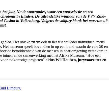
 het jaar. Na de voorrondes, waar een voorselectie en een
chiedenis in Eijsden. De uiteindelijke winnaar van de VVV Zuid-
d Casino in Valkenburg. Volgens de vakjury blonk het museum uit
komst.
gebied. Het unieke zit ‘m ook in het feit dat ieder individueel mens
tie. Het museum speelt bovendien in op een trend waarin de vele 50 en
 door de betrokkenheid van de mensen in haar omgeving verankerd in
 de tuinen en de samenwerking met het Afrika Museum. “Hoe een
ld voor toekomstige projecten”
aldus Wil Houben, juryvoorzitter en
Zuid Limburg