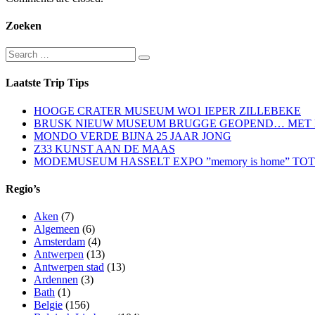
Zoeken
Search
Search
for:
Laatste Trip Tips
HOOGE CRATER MUSEUM WO1 IEPER ZILLEBEKE
BRUSK NIEUW MUSEUM BRUGGE GEOPEND… MET EXPO
MONDO VERDE BIJNA 25 JAAR JONG
Z33 KUNST AAN DE MAAS
MODEMUSEUM HASSELT EXPO ”memory is home” TOT 
Regio’s
Aken
(7)
Algemeen
(6)
Amsterdam
(4)
Antwerpen
(13)
Antwerpen stad
(13)
Ardennen
(3)
Bath
(1)
Belgie
(156)