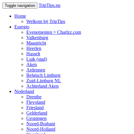
TripTips.nu
Toggle navigation
Home
Welkom bij TripTips
Euregio
Evenementen = Charlzz.com
Valkenburg
Maastricht
Heerlen
Hasselt
Luik (stad)
Aken
Ardennen
Belgisch Limburg
Zuid-Limburg NL
Achterland Aken
Nederland
Drenthe
Flevoland
Friesland
Gelderland
Groningen
Noord-Brabant
Noord-Holland