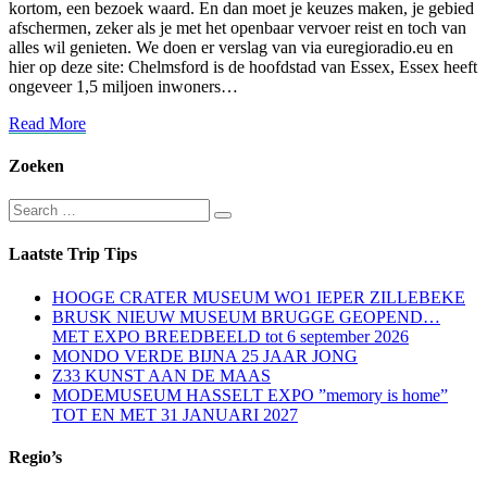
kortom, een bezoek waard. En dan moet je keuzes maken, je gebied
afschermen, zeker als je met het openbaar vervoer reist en toch van
alles wil genieten. We doen er verslag van via euregioradio.eu en
hier op deze site: Chelmsford is de hoofdstad van Essex, Essex heeft
ongeveer 1,5 miljoen inwoners…
Read
Read More
More
Zoeken
Search
Search
for:
Laatste Trip Tips
HOOGE CRATER MUSEUM WO1 IEPER ZILLEBEKE
BRUSK NIEUW MUSEUM BRUGGE GEOPEND…
MET EXPO BREEDBEELD tot 6 september 2026
MONDO VERDE BIJNA 25 JAAR JONG
Z33 KUNST AAN DE MAAS
MODEMUSEUM HASSELT EXPO ”memory is home”
TOT EN MET 31 JANUARI 2027
Regio’s