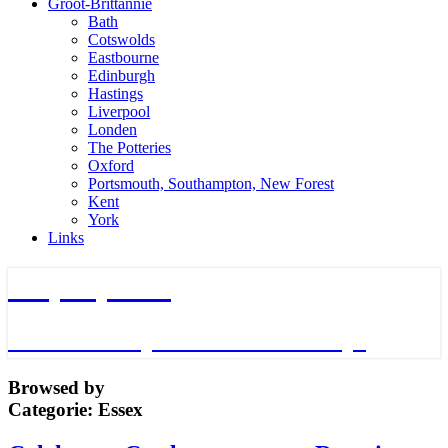
Groot-Brittannie
Bath
Cotswolds
Eastbourne
Edinburgh
Hastings
Liverpool
Londen
The Potteries
Oxford
Portsmouth, Southampton, New Forest
Kent
York
Links
TripTips.nu
De leukste Tips voor de beste Trips
Browsed by
Categorie:
Essex