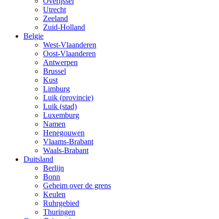
Overijssel
Utrecht
Zeeland
Zuid-Holland
Belgie
West-Vlaanderen
Oost-Vlaanderen
Antwerpen
Brussel
Kust
Limburg
Luik (provincie)
Luik (stad)
Luxemburg
Namen
Henegouwen
Vlaams-Brabant
Waals-Brabant
Duitsland
Berlijn
Bonn
Geheim over de grens
Keulen
Ruhrgebied
Thuringen