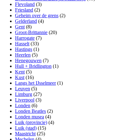
Flevoland
(3)
Friesland
(2)
Geheim over de grens
(2)
Gelderland
(4)
Gent
(8)
Groot-Brittannie
(20)
Harrogate
(7)
Hasselt
(33)
Hastings
(1)
Heerlen
(5)
Henegouwen
(7)
Hull + Bridlington
(1)
Kent
(5)
Kust
(16)
Langs het IJsselmeer
(1)
Leuven
(5)
Limburg
(27)
Liverpool
(3)
Londen
(6)
Londen Beatles
(2)
Londen musea
(4)
Luik (provincie)
(4)
Luik (stad)
(15)
Maastricht
(25)
Mechelen
(4)