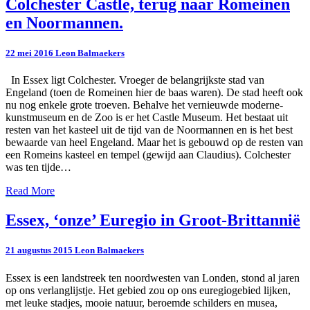
Colchester
Colchester Castle, terug naar Romeinen
Castle,
en Noormannen.
terug
naar
Romeinen
22 mei 2016
Leon Balmaekers
en
Noormannen.
In Essex ligt Colchester. Vroeger de belangrijkste stad van
Engeland (toen de Romeinen hier de baas waren). De stad heeft ook
nu nog enkele grote troeven. Behalve het vernieuwde moderne-
kunstmuseum en de Zoo is er het Castle Museum. Het bestaat uit
resten van het kasteel uit de tijd van de Noormannen en is het best
bewaarde van heel Engeland. Maar het is gebouwd op de resten van
een Romeins kasteel en tempel (gewijd aan Claudius). Colchester
was ten tijde…
Read
Read More
More
Essex,
Essex, ‘onze’ Euregio in Groot-Brittannië
‘onze’
Euregio
21 augustus 2015
Leon Balmaekers
in
Groot-
Essex is een landstreek ten noordwesten van Londen, stond al jaren
Brittannië
op ons verlanglijstje. Het gebied zou op ons euregiogebied lijken,
met leuke stadjes, mooie natuur, beroemde schilders en musea,