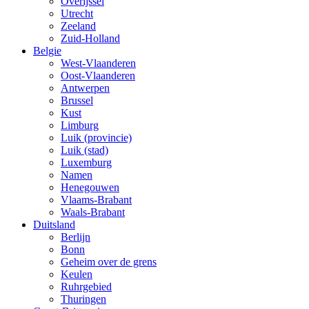
Overijssel
Utrecht
Zeeland
Zuid-Holland
Belgie
West-Vlaanderen
Oost-Vlaanderen
Antwerpen
Brussel
Kust
Limburg
Luik (provincie)
Luik (stad)
Luxemburg
Namen
Henegouwen
Vlaams-Brabant
Waals-Brabant
Duitsland
Berlijn
Bonn
Geheim over de grens
Keulen
Ruhrgebied
Thuringen