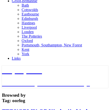
Groot-Brittannie
Bath
Cotswolds
Eastbourne
Edinburgh
Hastings
Liverpool
Londen
The Potteries
Oxford
Portsmouth, Southampton, New Forest
Kent
York
Links
TripTips.nu
De leukste Tips voor de beste Trips
Browsed by
Tag:
oorlog