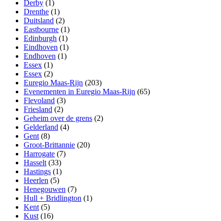
Derby
(1)
Drenthe
(1)
Duitsland
(2)
Eastbourne
(1)
Edinburgh
(1)
Eindhoven
(1)
Endhoven
(1)
Essex
(1)
Essex
(2)
Euregio Maas-Rijn
(203)
Evenementen in Euregio Maas-Rijn
(65)
Flevoland
(3)
Friesland
(2)
Geheim over de grens
(2)
Gelderland
(4)
Gent
(8)
Groot-Brittannie
(20)
Harrogate
(7)
Hasselt
(33)
Hastings
(1)
Heerlen
(5)
Henegouwen
(7)
Hull + Bridlington
(1)
Kent
(5)
Kust
(16)