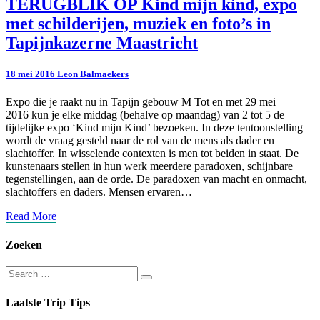
TERUGBLIK
TERUGBLIK OP Kind mijn kind, expo
OP
met schilderijen, muziek en foto’s in
Kind
mijn
Tapijnkazerne Maastricht
kind,
expo
18 mei 2016
Leon Balmaekers
met
schilderijen,
Expo die je raakt nu in Tapijn gebouw M Tot en met 29 mei
muziek
2016 kun je elke middag (behalve op maandag) van 2 tot 5 de
en
tijdelijke expo ‘Kind mijn Kind’ bezoeken. In deze tentoonstelling
foto’s
wordt de vraag gesteld naar de rol van de mens als dader en
in
slachtoffer. In wisselende contexten is men tot beiden in staat. De
Tapijnkazerne
kunstenaars stellen in hun werk meerdere paradoxen, schijnbare
Maastricht
tegenstellingen, aan de orde. De paradoxen van macht en onmacht,
slachtoffers en daders. Mensen ervaren…
Read
Read More
More
Zoeken
Search
Search
for:
Laatste Trip Tips