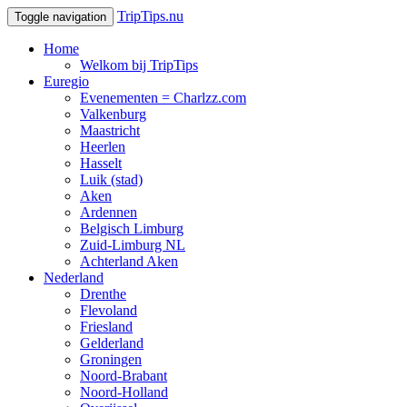
TripTips.nu
Toggle navigation
Home
Welkom bij TripTips
Euregio
Evenementen = Charlzz.com
Valkenburg
Maastricht
Heerlen
Hasselt
Luik (stad)
Aken
Ardennen
Belgisch Limburg
Zuid-Limburg NL
Achterland Aken
Nederland
Drenthe
Flevoland
Friesland
Gelderland
Groningen
Noord-Brabant
Noord-Holland