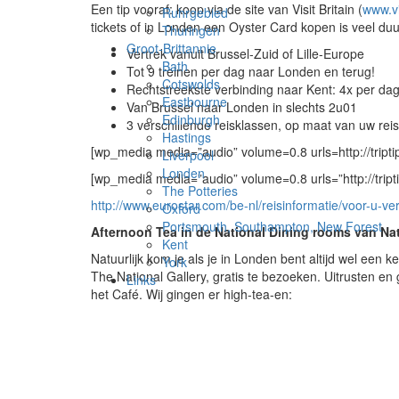
Een tip vooraf: koop via de site van Visit Britain (
www.vi
Ruhrgebied
tickets of in Londen een Oyster Card kopen is veel duur
Thuringen
Groot-Brittannie
Vertrek vanuit Brussel-Zuid of Lille-Europe
Bath
Tot 9 treinen per dag naar Londen en terug!
Cotswolds
Rechtstreekste verbinding naar Kent: 4x per dag
Eastbourne
Van Brussel naar Londen in slechts 2u01
Edinburgh
3 verschillende reisklassen, op maat van uw rei
Hastings
[wp_media media=”audio” volume=0.8 urls=http://trip
Liverpool
Londen
[wp_media media=”audio” volume=0.8 urls=”http://trip
The Potteries
http://www.eurostar.com/be-nl/reisinformatie/voor-u-ver
Oxford
Portsmouth, Southampton, New Forest
Afternoon Tea in de National Dining rooms van Nat
Kent
Natuurlijk kom je als je in Londen bent altijd wel een 
York
The National Gallery, gratis te bezoeken. Uitrusten en 
Links
het Café. Wij gingen er high-tea-en: