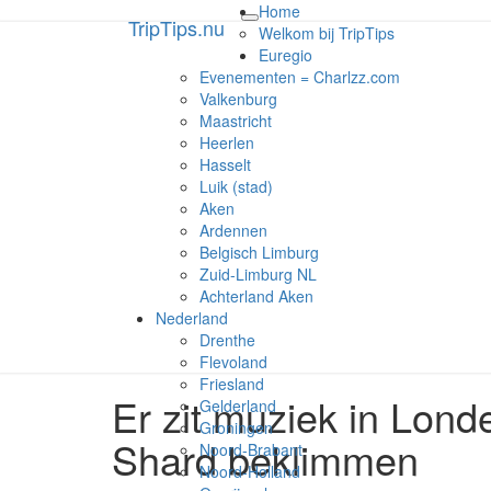
Home
TripTips.nu
TripTips.nu
Toggle
Welkom bij TripTips
navigation
Euregio
Evenementen = Charlzz.com
De leukste Tips voor de beste Tri
Valkenburg
Maastricht
Heerlen
Hasselt
Luik (stad)
Aken
Ardennen
Belgisch Limburg
Zuid-Limburg NL
Achterland Aken
Nederland
Drenthe
Flevoland
Friesland
Er zit muziek in Lon
Er
Gelderland
zit
Groningen
Shard beklimmen
muziek
Noord-Brabant
in
Noord-Holland