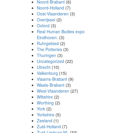
Noord-Brabant
(6)
Noord-Holland
(7)
Oost-Vlaanderen
(3)
Overijssel
(2)
Oxford
(3)
Real Human Bodies expo
Eindhoven.
(3)
Ruhrgebied
(2)
The Potteries
(3)
Thuringen
(3)
Uncategorized
(22)
Utrecht
(10)
Valkenburg
(15)
Vlaams-Brabant
(9)
Waals-Brabant
(3)
West-Vlaanderen
(27)
Wiltshire
(2)
Worthing
(2)
York
(2)
Yorkshire
(5)
Zeeland
(1)
Zuid-Holland
(7)
Zuid-Limburg NL
(33)