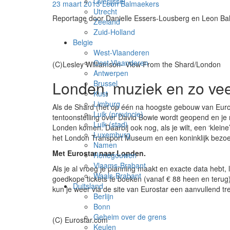
Londen…
Overijssel
23 maart 2013
Leon Balmaekers
ook
Utrecht
Reportage door Danielle Essers-Lousberg en Leon B
afternoon
Zeeland
tea
Zuid-Holland
en
Belgie
de
West-Vlaanderen
Shard
Oost-Vlaanderen
(C)Lesley Williamson- View From the Shard/London
beklimmen
Antwerpen
Londen, muziek en zo ve
Brussel
Kust
Limburg
Als de Shard (het op één na hoogste gebouw van Euro
Luik (provincie)
tentoonstelling over David Bowie wordt geopend en je
Luik (stad)
Londen komen. Daarbij ook nog, als je wilt, een ‘klein
Luxemburg
het London Transport Museum en een koninklijk bezo
Namen
Met Eurostar naar Londen.
Henegouwen
Vlaams-Brabant
Als je al vroeg je planning maakt en exacte data hebt,
Waals-Brabant
goedkope tickets te boeken (vanaf € 88 heen en terug).
Duitsland
kun je weer via de site van Eurostar een aanvullend trei
Berlijn
Bonn
Geheim over de grens
(C) Eurostar.com
Keulen