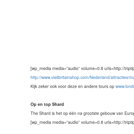
[wp_media media=”audio” volume=0.8 urls=http://tript
http://www.visitbritainshop.com/Nederland/attracties/m
Kijk zeker ook voor deze en andere tours op
www.lond
Op en top Shard
The Shard is het op één na grootste gebouw van Europ
[wp_media media=”audio” volume=0.8 urls=http://trip