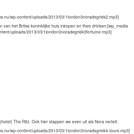
tips.nu/wp-content/uploads/2013/03/1london3noradegriek2.mp3]
van het Britse koninklijke huis inkopen en thee drinken:[wp_media
-content/uploads/2013/03/1london3noradegriek3fortume.mp3]
(hotel) The Ritz. Ook hier stappen we even uit als Nora vertelt:
tips.nu/wp-content/uploads/2013/03/1london3noradegriek4-tours.mp3]