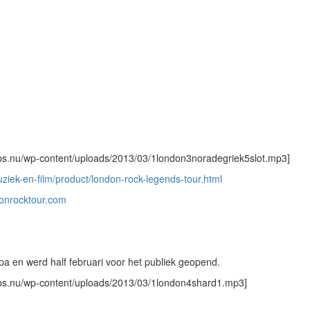
ips.nu/wp-content/uploads/2013/03/1london3noradegriek5slot.mp3]
uziek-en-film/product/london-rock-legends-tour.html
onrocktour.com
a en werd half februari voor het publiek geopend.
tips.nu/wp-content/uploads/2013/03/1london4shard1.mp3]