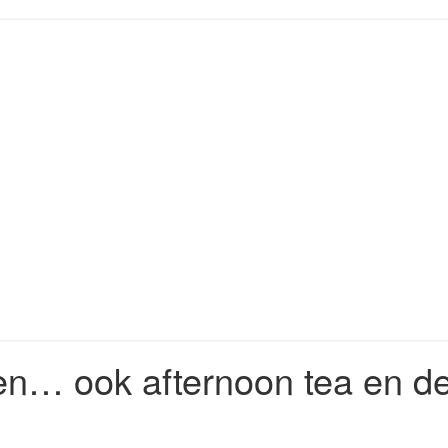
ps
den… ook afternoon tea en d