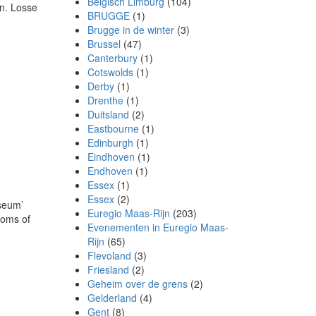
Belgisch Limburg
(104)
n. Losse
BRUGGE
(1)
Brugge in de winter
(3)
Brussel
(47)
Canterbury
(1)
Cotswolds
(1)
Derby
(1)
Drenthe
(1)
Duitsland
(2)
Eastbourne
(1)
Edinburgh
(1)
Eindhoven
(1)
Endhoven
(1)
Essex
(1)
Essex
(2)
useum’
Euregio Maas-Rijn
(203)
ooms of
Evenementen in Euregio Maas-
Rijn
(65)
Flevoland
(3)
Friesland
(2)
Geheim over de grens
(2)
Gelderland
(4)
Gent
(8)