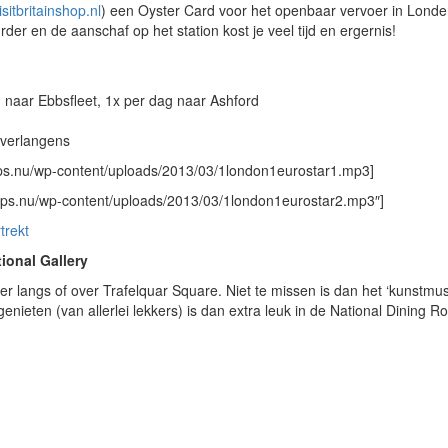
sitbritainshop.nl
) een Oyster Card voor het openbaar vervoer in Londe
der en de aanschaf op het station kost je veel tijd en ergernis!
 naar Ebbsfleet, 1x per dag naar Ashford
sverlangens
tips.nu/wp-content/uploads/2013/03/1london1eurostar1.mp3]
tips.nu/wp-content/uploads/2013/03/1london1eurostar2.mp3″]
trekt
ional Gallery
keer langs of over Trafelquar Square. Niet te missen is dan het ‘kunstm
genieten (van allerlei lekkers) is dan extra leuk in de National Dining R