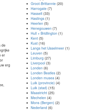
Groot-Brittannie
(20)
Harrogate
(7)
Hasselt
(33)
Hastings
(1)
Heerlen
(5)
Henegouwen
(7)
Hull + Bridlington
(1)
Kent
(5)
Kust
(16)
s de
Langs het IJsselmeer
(1)
ngrijke
Leuven
(5)
n er
Limburg
(27)
or
Liverpool
(3)
 uw erg
Londen
(6)
Londen Beatles
(2)
Londen musea
(4)
Luik (provincie)
(4)
ee,
Luik (stad)
(15)
Maastricht
(25)
Mechelen
(4)
Mons (Bergen)
(2)
Nederland
(6)