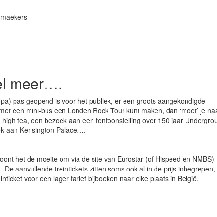
almaekers
el meer….
pa) pas geopend is voor het publiek, er een groots aangekondigde
 met een mini-bus een Londen Rock Tour kunt maken, dan ‘moet’ je na
e’ high tea, een bezoek aan een tentoonstelling over 150 jaar Undergro
ek aan Kensington Palace….
 loont het de moeite om via de site van Eurostar (of Hispeed en NMBS)
 De aanvullende treintickets zitten soms ook al in de prijs inbegrepen,
nticket voor een lager tarief bijboeken naar elke plaats in België.