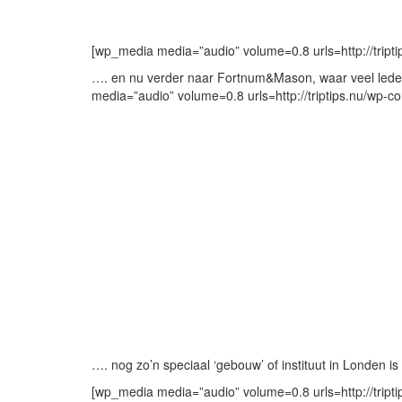
[wp_media media=”audio” volume=0.8 urls=http://trip
…. en nu verder naar Fortnum&Mason, waar veel leden 
media=”audio” volume=0.8 urls=http://triptips.nu/wp
…. nog zo’n speciaal ‘gebouw’ of instituut in Londen is 
[wp_media media=”audio” volume=0.8 urls=http://trip