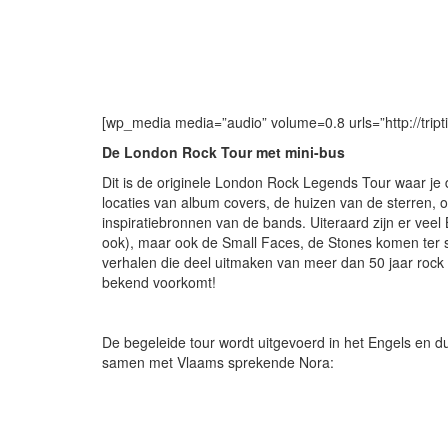
[wp_media media=”audio” volume=0.8 urls=”http://tript
De London Rock Tour met mini-bus
Dit is de originele London Rock Legends Tour waar je 
locaties van album covers, de huizen van de sterren, op
inspiratiebronnen van de bands. Uiteraard zijn er vee
ook), maar ook de Small Faces, de Stones komen ter
verhalen die deel uitmaken van meer dan 50 jaar rock 
bekend voorkomt!
De begeleide tour wordt uitgevoerd in het Engels en d
samen met Vlaams sprekende Nora: