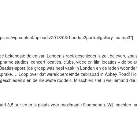
ips.nu/wp-content/uploads/2013/03/1london2portraitgallery-tea.mp3″]
de bekendste delen van Londen’s rock geschiedenis zult beleven, zoal
name studios, concert locaties, clubs, video en film locaties – de bela
l Beatles-spots (de groep was heel vaak in Londen en de leden woonde
 sprake…. Loop over dat wereldberoemde zebrapad in Abbey Road! Ho
geschiedenis en de nieuwste roddels. Misschien ziet u wel iemand die
uurt 3,5 uur en er is plaats voor maximaal 16 personen. Wij mochten m