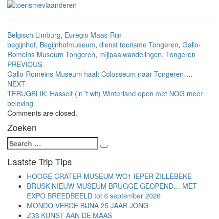
Belgisch Limburg
,
Euregio Maas-Rijn
begijnhof
,
Begijnhofmuseum
,
dienst toerisme Tongeren
,
Gallo-
Romeins Museum Tongeren
,
mijlpaalwandelingen
,
Tongeren
Post
PREVIOUS
Gallo-Romeins Museum haalt Colosseum naar Tongeren….
navigation
NEXT
TERUGBLIK: Hasselt (in ’t wit) Winterland open met NOG meer
beleving
Comments are closed.
Zoeken
Search
Search
for:
Laatste Trip Tips
HOOGE CRATER MUSEUM WO1 IEPER ZILLEBEKE
BRUSK NIEUW MUSEUM BRUGGE GEOPEND… MET
EXPO BREEDBEELD tot 6 september 2026
MONDO VERDE BIJNA 25 JAAR JONG
Z33 KUNST AAN DE MAAS