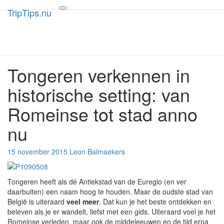
TripTips.nu
TripTips.nu
Toggle
navigation
De leukste Tips voor de beste
Trips
Tongeren verkennen in
Tongeren
verkennen
historische setting: van
in
historische
Romeinse tot stad anno
setting:
van
nu
Romeinse
tot
stad
15 november 2015
Leon Balmaekers
anno
nu
Tongeren heeft als dé Antiekstad van de Euregio (en ver
daarbuiten) een naam hoog te houden. Maar de oudste stad van
België is uiteraard
veel meer
. Dat kun je het beste ontdekken en
beleven als je er wandelt, liefst met een gids. Uiteraard voel je het
Romeinse verleden, maar ook de middeleeuwen en de tijd erna