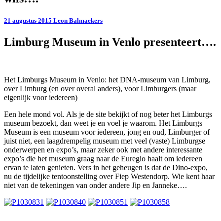
…
van
21 augustus 2015
Leon Balmaekers
alle
markten
Limburg Museum in Venlo presenteert….
thuis
voor
elk
wat
wils….
Het Limburgs Museum in Venlo: het DNA-museum van Limburg,
over Limburg (en over overal anders), voor Limburgers (maar
eigenlijk voor iedereen)
Een hele mond vol. Als je de site bekijkt of nog beter het Limburgs
museum bezoekt, dan weet je en voel je waarom. Het Limburgs
Museum is een museum voor iedereen, jong en oud, Limburger of
juist niet, een laagdrempelig museum met veel (vaste) Limburgse
onderwerpen en expo’s, maar zeker ook met andere interessante
expo’s die het museum graag naar de Euregio haalt om iedereen
ervan te laten genieten. Vers in het geheugen is dat de Dino-expo,
nu de tijdelijke tentoonstelling over Fiep Westendorp. Wie kent haar
niet van de tekeningen van onder andere Jip en Janneke….