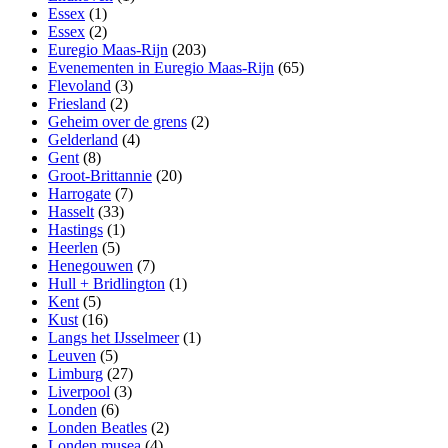
Essex
(1)
Essex
(2)
Euregio Maas-Rijn
(203)
Evenementen in Euregio Maas-Rijn
(65)
Flevoland
(3)
Friesland
(2)
Geheim over de grens
(2)
Gelderland
(4)
Gent
(8)
Groot-Brittannie
(20)
Harrogate
(7)
Hasselt
(33)
Hastings
(1)
Heerlen
(5)
Henegouwen
(7)
Hull + Bridlington
(1)
Kent
(5)
Kust
(16)
Langs het IJsselmeer
(1)
Leuven
(5)
Limburg
(27)
Liverpool
(3)
Londen
(6)
Londen Beatles
(2)
Londen musea
(4)