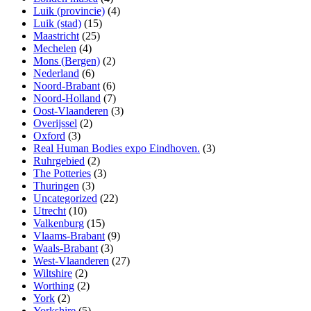
Luik (provincie)
(4)
Luik (stad)
(15)
Maastricht
(25)
Mechelen
(4)
Mons (Bergen)
(2)
Nederland
(6)
Noord-Brabant
(6)
Noord-Holland
(7)
Oost-Vlaanderen
(3)
Overijssel
(2)
Oxford
(3)
Real Human Bodies expo Eindhoven.
(3)
Ruhrgebied
(2)
The Potteries
(3)
Thuringen
(3)
Uncategorized
(22)
Utrecht
(10)
Valkenburg
(15)
Vlaams-Brabant
(9)
Waals-Brabant
(3)
West-Vlaanderen
(27)
Wiltshire
(2)
Worthing
(2)
York
(2)
Yorkshire
(5)