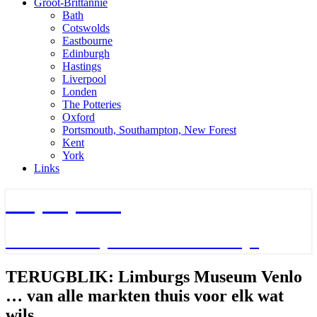
Groot-Brittannie
Bath
Cotswolds
Eastbourne
Edinburgh
Hastings
Liverpool
Londen
The Potteries
Oxford
Portsmouth, Southampton, New Forest
Kent
York
Links
TripTips.nu
De leukste Tips voor de beste Trips
TERUGBLIK:
TERUGBLIK: Limburgs Museum Venlo
Limburgs
… van alle markten thuis voor elk wat
Museum
Venlo
wils….