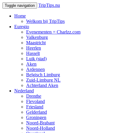
TripTips.nu
Toggle navigation
Home
Welkom bij TripTips
Euregio
Evenementen = Charlzz.com
Valkenburg
Maastricht
Heerlen
Hasselt
Luik (stad)
Aken
Ardennen
Belgisch Limburg
Zuid-Limburg NL
Achterland Aken
Nederland
Drenthe
Flevoland
Friesland
Gelderland
Groningen
Noord-Brabant
Noord-Holland