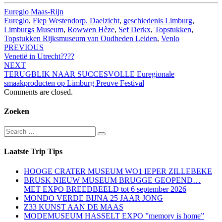
Euregio Maas-Rijn
Euregio
,
Fiep Westendorp. Daelzicht
,
geschiedenis Limburg
,
Limburgs Museum
,
Rowwen Hèze
,
Sef Derkx
,
Topstukken
,
Topstukken Rijksmuseum van Oudheden Leiden
,
Venlo
Post
PREVIOUS
Venetië in Utrecht????
navigation
NEXT
TERUGBLIK NAAR SUCCESVOLLE Euregionale
smaakproducten op Limburg Preuve Festival
Comments are closed.
Zoeken
Search
Search
for:
Laatste Trip Tips
HOOGE CRATER MUSEUM WO1 IEPER ZILLEBEKE
BRUSK NIEUW MUSEUM BRUGGE GEOPEND…
MET EXPO BREEDBEELD tot 6 september 2026
MONDO VERDE BIJNA 25 JAAR JONG
Z33 KUNST AAN DE MAAS
MODEMUSEUM HASSELT EXPO ”memory is home”