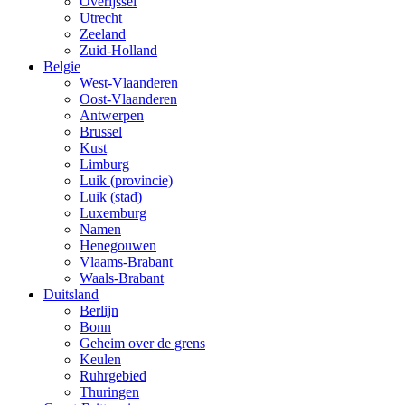
Overijssel
Utrecht
Zeeland
Zuid-Holland
Belgie
West-Vlaanderen
Oost-Vlaanderen
Antwerpen
Brussel
Kust
Limburg
Luik (provincie)
Luik (stad)
Luxemburg
Namen
Henegouwen
Vlaams-Brabant
Waals-Brabant
Duitsland
Berlijn
Bonn
Geheim over de grens
Keulen
Ruhrgebied
Thuringen