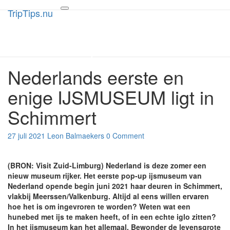
TripTips.nu
TripTips.nu
Toggle
navigation
De leukste Tips voor de beste
Trips
Nederlands eerste en
Nederlands
eerste
enige IJSMUSEUM ligt in
en
enige
Schimmert
IJSMUSEUM
ligt
in
Comments
27 juli 2021
Leon Balmaekers
0 Comment
Schimmert
(BRON: Visit Zuid-Limburg) Nederland is deze zomer een
nieuw museum rijker. Het eerste pop-up ijsmuseum van
Nederland opende begin juni 2021 haar deuren in Schimmert,
vlakbij Meerssen/Valkenburg. Altijd al eens willen ervaren
hoe het is om ingevroren te worden? Weten wat een
hunebed met ijs te maken heeft, of in een echte iglo zitten?
In het ijsmuseum kan het allemaal. Bewonder de levensgrote