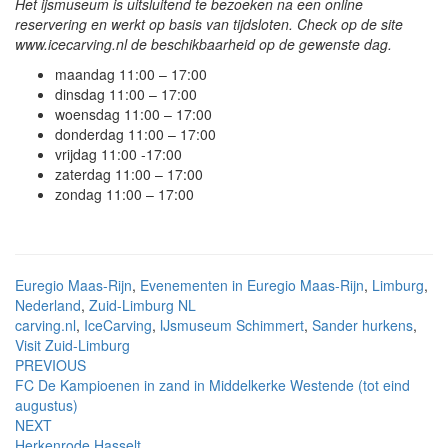
Het ijsmuseum is uitsluitend te bezoeken na een online
reservering en werkt op basis van tijdsloten. Check op de site
www.icecarving.nl de beschikbaarheid op de gewenste dag.
maandag 11:00 – 17:00
dinsdag 11:00 – 17:00
woensdag 11:00 – 17:00
donderdag 11:00 – 17:00
vrijdag 11:00 -17:00
zaterdag 11:00 – 17:00
zondag 11:00 – 17:00
Euregio Maas-Rijn
,
Evenementen in Euregio Maas-Rijn
,
Limburg
,
Nederland
,
Zuid-Limburg NL
carving.nl
,
IceCarving
,
IJsmuseum Schimmert
,
Sander hurkens
,
Visit Zuid-Limburg
Post
PREVIOUS
FC De Kampioenen in zand in Middelkerke Westende (tot eind
navigation
augustus)
NEXT
Herkenrode Hasselt