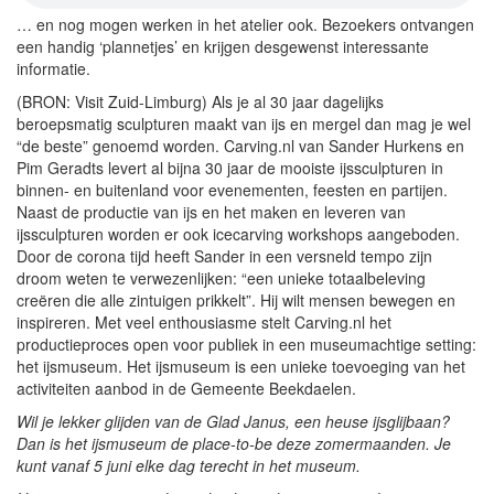
… en nog mogen werken in het atelier ook. Bezoekers ontvangen
een handig ‘plannetjes’ en krijgen desgewenst interessante
informatie.
(BRON: Visit Zuid-Limburg) Als je al 30 jaar dagelijks
beroepsmatig sculpturen maakt van ijs en mergel dan mag je wel
“de beste” genoemd worden. Carving.nl van Sander Hurkens en
Pim Geradts levert al bijna 30 jaar de mooiste ijssculpturen in
binnen- en buitenland voor evenementen, feesten en partijen.
Naast de productie van ijs en het maken en leveren van
ijssculpturen worden er ook icecarving workshops aangeboden.
Door de corona tijd heeft Sander in een versneld tempo zijn
droom weten te verwezenlijken: “een unieke totaalbeleving
creëren die alle zintuigen prikkelt”. Hij wilt mensen bewegen en
inspireren. Met veel enthousiasme stelt Carving.nl het
productieproces open voor publiek in een museumachtige setting:
het ijsmuseum. Het ijsmuseum is een unieke toevoeging van het
activiteiten aanbod in de Gemeente Beekdaelen.
Wil je lekker glijden van de Glad Janus, een heuse ijsglijbaan?
Dan is het ijsmuseum de place-to-be deze zomermaanden. Je
kunt vanaf 5 juni elke dag terecht in het museum.