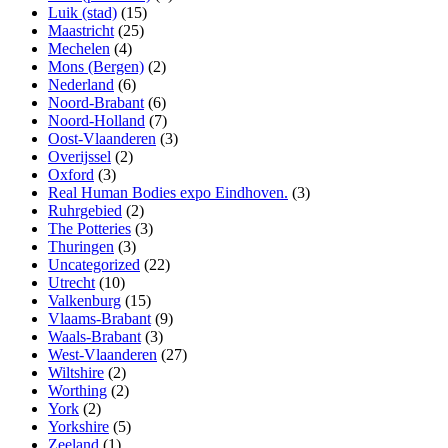
Luik (stad)
(15)
Maastricht
(25)
Mechelen
(4)
Mons (Bergen)
(2)
Nederland
(6)
Noord-Brabant
(6)
Noord-Holland
(7)
Oost-Vlaanderen
(3)
Overijssel
(2)
Oxford
(3)
Real Human Bodies expo Eindhoven.
(3)
Ruhrgebied
(2)
The Potteries
(3)
Thuringen
(3)
Uncategorized
(22)
Utrecht
(10)
Valkenburg
(15)
Vlaams-Brabant
(9)
Waals-Brabant
(3)
West-Vlaanderen
(27)
Wiltshire
(2)
Worthing
(2)
York
(2)
Yorkshire
(5)
Zeeland
(1)