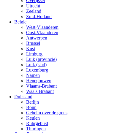
Overijssel
Utrecht
Zeeland
Zuid-Holland
Belgie
West-Vlaanderen
Oost-Vlaanderen
Antwerpen
Brussel
Kust
Limburg
Luik (provincie)
Luik (stad)
Luxemburg
Namen
Henegouwen
Vlaams-Brabant
Waals-Brabant
Duitsland
Berlijn
Bonn
Geheim over de grens
Keulen
Ruhrgebied
Thuringen