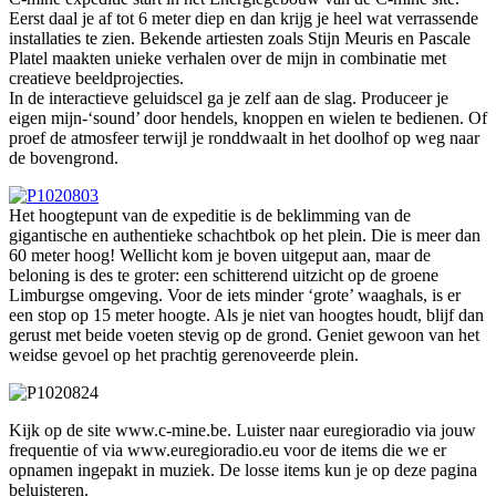
Eerst daal je af tot 6 meter diep en dan krijg je heel wat verrassende
installaties te zien. Bekende artiesten zoals Stijn Meuris en Pascale
Platel maakten unieke verhalen over de mijn in combinatie met
creatieve beeldprojecties.
In de interactieve geluidscel ga je zelf aan de slag. Produceer je
eigen mijn-‘sound’ door hendels, knoppen en wielen te bedienen. Of
proef de atmosfeer terwijl je ronddwaalt in het doolhof op weg naar
de bovengrond.
Het hoogtepunt van de expeditie is de beklimming van de
gigantische en authentieke schachtbok op het plein. Die is meer dan
60 meter hoog! Wellicht kom je boven uitgeput aan, maar de
beloning is des te groter: een schitterend uitzicht op de groene
Limburgse omgeving. Voor de iets minder ‘grote’ waaghals, is er
een stop op 15 meter hoogte. Als je niet van hoogtes houdt, blijf dan
gerust met beide voeten stevig op de grond. Geniet gewoon van het
weidse gevoel op het prachtig gerenoveerde plein.
Kijk op de site www.c-mine.be. Luister naar euregioradio via jouw
frequentie of via www.euregioradio.eu voor de items die we er
opnamen ingepakt in muziek. De losse items kun je op deze pagina
beluisteren.