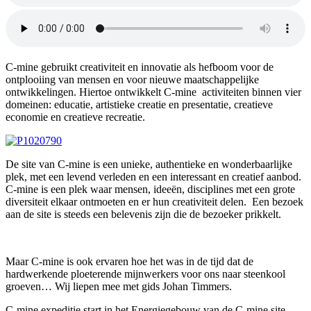
C-mine gebruikt creativiteit en innovatie als hefboom voor de
ontplooiing van mensen en voor nieuwe maatschappelijke
ontwikkelingen. Hiertoe ontwikkelt C-mine activiteiten binnen vier
domeinen: educatie, artistieke creatie en presentatie, creatieve
economie en creatieve recreatie.
De site van C-mine is een unieke, authentieke en wonderbaarlijke
plek, met een levend verleden en een interessant en creatief aanbod.
C-mine is een plek waar mensen, ideeën, disciplines met een grote
diversiteit elkaar ontmoeten en er hun creativiteit delen. Een bezoek
aan de site is steeds een belevenis zijn die de bezoeker prikkelt.
Maar C-mine is ook ervaren hoe het was in de tijd dat de
hardwerkende ploeterende mijnwerkers voor ons naar steenkool
groeven… Wij liepen mee met gids Johan Timmers.
C-mine expeditie start in het Energiegebouw van de C-mine site.