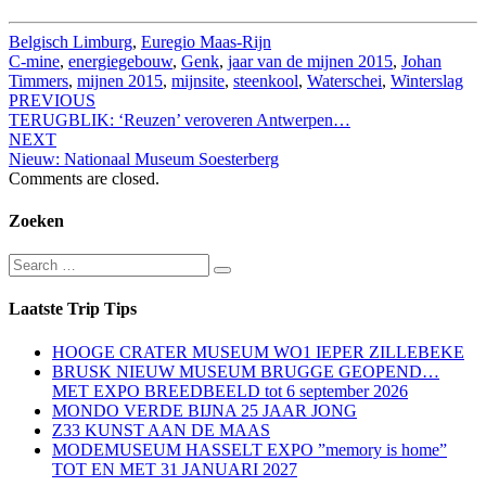
Belgisch Limburg
,
Euregio Maas-Rijn
C-mine
,
energiegebouw
,
Genk
,
jaar van de mijnen 2015
,
Johan
Timmers
,
mijnen 2015
,
mijnsite
,
steenkool
,
Waterschei
,
Winterslag
Post
PREVIOUS
TERUGBLIK: ‘Reuzen’ veroveren Antwerpen…
navigation
NEXT
Nieuw: Nationaal Museum Soesterberg
Comments are closed.
Zoeken
Search
Search
for:
Laatste Trip Tips
HOOGE CRATER MUSEUM WO1 IEPER ZILLEBEKE
BRUSK NIEUW MUSEUM BRUGGE GEOPEND…
MET EXPO BREEDBEELD tot 6 september 2026
MONDO VERDE BIJNA 25 JAAR JONG
Z33 KUNST AAN DE MAAS
MODEMUSEUM HASSELT EXPO ”memory is home”
TOT EN MET 31 JANUARI 2027