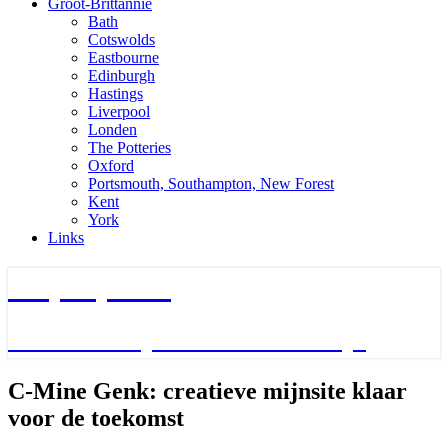
Groot-Brittannie
Bath
Cotswolds
Eastbourne
Edinburgh
Hastings
Liverpool
Londen
The Potteries
Oxford
Portsmouth, Southampton, New Forest
Kent
York
Links
TripTips.nu
De leukste Tips voor de beste Trips
C-
C-Mine Genk: creatieve mijnsite klaar
Mine
voor de toekomst
Genk:
creatieve