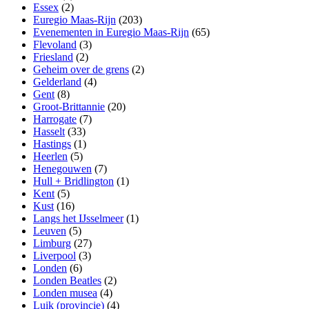
Essex
(2)
Euregio Maas-Rijn
(203)
Evenementen in Euregio Maas-Rijn
(65)
Flevoland
(3)
Friesland
(2)
Geheim over de grens
(2)
Gelderland
(4)
Gent
(8)
Groot-Brittannie
(20)
Harrogate
(7)
Hasselt
(33)
Hastings
(1)
Heerlen
(5)
Henegouwen
(7)
Hull + Bridlington
(1)
Kent
(5)
Kust
(16)
Langs het IJsselmeer
(1)
Leuven
(5)
Limburg
(27)
Liverpool
(3)
Londen
(6)
Londen Beatles
(2)
Londen musea
(4)
Luik (provincie)
(4)