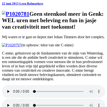
mijnsite
22 juni 2015
Leon Balmaekers
klaar
voor
Geen steenkool meer in Genk:
de
WEL uren met beleving en fun in jasje
toekomst
van creativiteit met toekomst!
Wij waren er te gast en liepen met Johan Timmers door het complex.
(in opbouw: tekst van site C-mine)
C-mine, gehuisvest op de fundamenten van de mijn van Winterslag,
is een site die de ambitie heeft creativiteit te stimuleren. C-mine wil
een ontmoetingsplek vormen voor mensen die in hun professioneel
leven of in hun vrije tijd geprikkeld willen worden door diverse
vormen van creativiteit en creatieve innovatie. C-mine brengt
vitaliteit en biedt nieuwe belevingskansen, stimuleert curiositeit en
daagt uit tot nieuwe ontdekkingen.