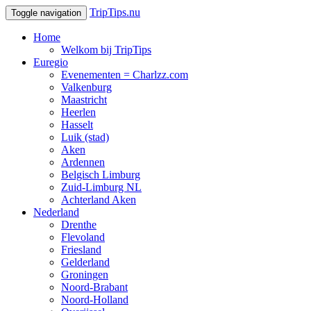
TripTips.nu
Toggle navigation
Home
Welkom bij TripTips
Euregio
Evenementen = Charlzz.com
Valkenburg
Maastricht
Heerlen
Hasselt
Luik (stad)
Aken
Ardennen
Belgisch Limburg
Zuid-Limburg NL
Achterland Aken
Nederland
Drenthe
Flevoland
Friesland
Gelderland
Groningen
Noord-Brabant
Noord-Holland