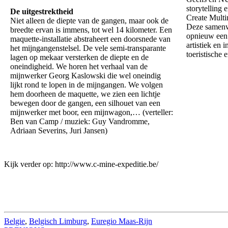
storytelling 
De uitgestrektheid
Create Multi
Niet alleen de diepte van de gangen, maar ook de
Deze samenwe
breedte ervan is immens, tot wel 14 kilometer. Een
opnieuw een 
maquette-installatie abstraheert een doorsnede van
artistiek en 
het mijngangenstelsel. De vele semi-transparante
toeristische 
lagen op mekaar versterken de diepte en de
oneindigheid. We horen het verhaal van de
mijnwerker Georg Kaslowski die wel oneindig
lijkt rond te lopen in de mijngangen. We volgen
hem doorheen de maquette, we zien een lichtje
bewegen door de gangen, een silhouet van een
mijnwerker met boor, een mijnwagon,… (verteller:
Ben van Camp / muziek: Guy Vandromme,
Adriaan Severins, Juri Jansen)
Kijk verder op: http://www.c-mine-expeditie.be/
Belgie
,
Belgisch Limburg
,
Euregio Maas-Rijn