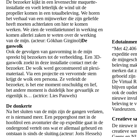
De bezoeker kijkt in een levensechte maquette-
installatie en voelt letterlijk de wind uit de
propeller komen in een totaalbeleving. We horen
het verhaal van een mijnwerker die zijn geliefde
heeft moeten achterlaten om hier te komen
werken. We zien de ventilatietunnel in werking en
komen allerlei zaken te weten over de werking
van de mijn. (acteur: Gökhan Girginol)
De
Edutainmen
gaswolk
“Met 42.406 
Ook de gevolgen van gasvorming in de mijn
expeditie ee
spreekt bij bezoekers tot de verbeelding. Een 3D-
de mijngesch
gaswolk zoekt in deze installatie contact met de
beleving mak
bezoeker. De wolk werd geconstrueerd uit plexi-
merken dat z
materiaal. Via een projectie en vervormde stem
geboeid zijn
krijgt de wolk een persona. Ze verleidt de
De Virtual Re
bezoeker, is het ene moment onschuldig en lief,
blijven upda
het andere moment is duidelijk hoe gevaarlijk ze
ook de ouder
eigenlijk is… (actrice: Lies Pauwels)
nieuwe invul
beleving te 
De donkerte
Vandeurzen.
Na het sluiten van de mijn zijn de gangen verlaten,
er is niemand meer. Een pepperghost met in de
Creatieve 
hoofdrol een avonturier die op expeditie gaat in de
De nieuwe in
ondergrond vertelt ons wat er allemaal gebeurd en
creatieve sa
ontstaan is sinds de sluiting.(acteur: Joris Hessels)
Geens en NU 