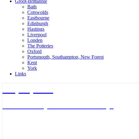
Groot-Brittannie
Bath
Cotswolds
Eastbourne
Edinburgh
Hastings
Liverpool
Londen
The Potteries
Oxford
Portsmouth, Southampton, New Forest
Kent
York
Links
TripTips.nu
De leukste Tips voor de beste Trips