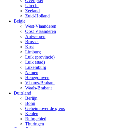
Overijssel
Utrecht
Zeeland
Zuid-Holland
Belgie
West-Vlaanderen
Oost-Vlaanderen
Antwerpen
Brussel
Kust
Limburg
Luik (provincie)
Luik (stad)
Luxemburg
Namen
Henegouwen
Vlaams-Brabant
Waals-Brabant
Duitsland
Berlijn
Bonn
Geheim over de grens
Keulen
Ruhrgebied
Thuringen