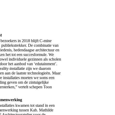
t
bezoekers in 2018 blijft C-mine
n publiekstrekker. De combinatie van
iedenis, hedendaagse architectuur en
en het tot een succesformule. We
owel individuele gezinnen als scholen
 door het aanbod van ‘edutainment’.
ality-installatie zijn we daarom
ten aan de laatste technologieën. Maar
e installaties moeten we soms een
ling geven om de zintuigelijke
versterken,” vertelt schepen Toon
samenwerking
stallaties kwamen tot stand in een
menwerking tussen Kab. Mathilde
Architectuuratelier voor de