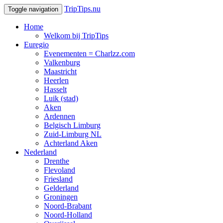
TripTips.nu
Toggle navigation
Home
Welkom bij TripTips
Euregio
Evenementen = Charlzz.com
Valkenburg
Maastricht
Heerlen
Hasselt
Luik (stad)
Aken
Ardennen
Belgisch Limburg
Zuid-Limburg NL
Achterland Aken
Nederland
Drenthe
Flevoland
Friesland
Gelderland
Groningen
Noord-Brabant
Noord-Holland