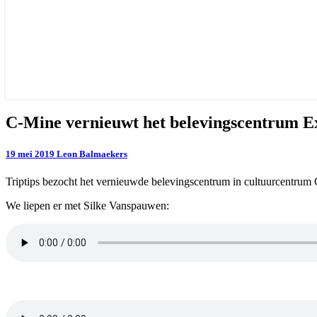
C-
C-Mine vernieuwt het belevingscentrum E
Mine
vernieuwt
19 mei 2019
Leon Balmaekers
het
belevingscentrum
Triptips bezocht het vernieuwde belevingscentrum in cultuurcentrum 
Expeditie
We liepen er met Silke Vanspauwen: