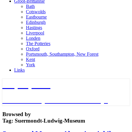
Groot-Brittannie
Bath
Cotswolds
Eastbourne
Edinburgh
Hastings
Liverpool
Londen
The Potteries
Oxford
Portsmouth, Southampton, New Forest
Kent
York
Links
TripTips.nu
De leukste Tips voor de beste Trips
Browsed by
Tag:
Suermondt-Ludwig-Museum