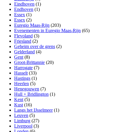
Eindhoven
(1)
Endhoven
(1)
Essex
(1)
Essex
(2)
Euregio Maas-Rijn
(203)
Evenementen in Euregio Maas-Rijn
(65)
Flevoland
(3)
Friesland
(2)
Geheim over de grens
(2)
Gelderland
(4)
Gent
(8)
Groot-Brittannie
(20)
Harrogate
(7)
Hasselt
(33)
Hastings
(1)
Heerlen
(5)
Henegouwen
(7)
Hull + Bridlington
(1)
Kent
(5)
Kust
(16)
Langs het IJsselmeer
(1)
Leuven
(5)
Limburg
(27)
Liverpool
(3)
Londen
(6)