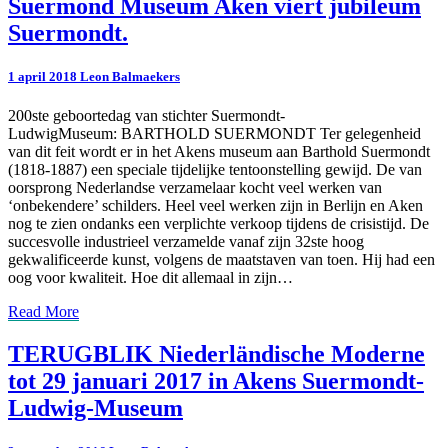
Suermond
Suermond Museum Aken viert jubileum
Museum
Suermondt.
Aken
viert
jubileum
1 april 2018
Leon Balmaekers
Suermondt.
200ste geboortedag van stichter Suermondt-
LudwigMuseum: BARTHOLD SUERMONDT Ter gelegenheid
van dit feit wordt er in het Akens museum aan Barthold Suermondt
(1818-1887) een speciale tijdelijke tentoonstelling gewijd. De van
oorsprong Nederlandse verzamelaar kocht veel werken van
‘onbekendere’ schilders. Heel veel werken zijn in Berlijn en Aken
nog te zien ondanks een verplichte verkoop tijdens de crisistijd. De
succesvolle industrieel verzamelde vanaf zijn 32ste hoog
gekwalificeerde kunst, volgens de maatstaven van toen. Hij had een
oog voor kwaliteit. Hoe dit allemaal in zijn…
Read
Read More
More
TERUGBLIK
TERUGBLIK Niederländische Moderne
Niederländische
tot 29 januari 2017 in Akens Suermondt-
Moderne
tot
Ludwig-Museum
29
januari