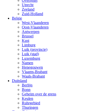
Overijssel
Utrecht
Zeeland
Zuid-Holland
Belgie
West-Vlaanderen
Oost-Vlaanderen
Antwerpen
Brussel
Kust
Limburg
Luik (provincie)
Luik (stad)
Luxemburg
Namen
Henegouwen
Vlaams-Brabant
Waals-Brabant
Duitsland
Berlijn
Bonn
Geheim over de grens
Keulen
Ruhrgebied
Thuringen