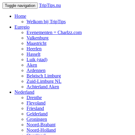
TripTips.nu
Toggle navigation
Home
Welkom bij TripTips
Euregio
Evenementen = Charlzz.com
Valkenburg
Maastricht
Heerlen
Hasselt
Luik (stad)
Aken
Ardennen
Belgisch Limburg
Zuid-Limburg NL
Achterland Aken
Nederland
Drenthe
Flevoland
Friesland
Gelderland
Groningen
Noord-Brabant
Noord-Holland