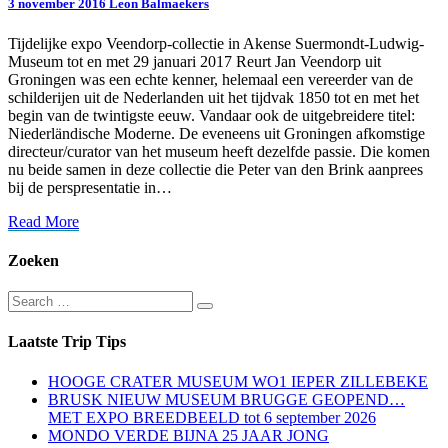
3 november 2016
Leon Balmaekers
2017
in
Tijdelijke expo Veendorp-collectie in Akense Suermondt-Ludwig-
Akens
Museum tot en met 29 januari 2017 Reurt Jan Veendorp uit
Suermondt-
Groningen was een echte kenner, helemaal een vereerder van de
Ludwig-
schilderijen uit de Nederlanden uit het tijdvak 1850 tot en met het
Museum
begin van de twintigste eeuw. Vandaar ook de uitgebreidere titel:
Niederländische Moderne. De eveneens uit Groningen afkomstige
directeur/curator van het museum heeft dezelfde passie. Die komen
nu beide samen in deze collectie die Peter van den Brink aanprees
bij de perspresentatie in…
Read
Read More
More
Zoeken
Search
Search
for:
Laatste Trip Tips
HOOGE CRATER MUSEUM WO1 IEPER ZILLEBEKE
BRUSK NIEUW MUSEUM BRUGGE GEOPEND…
MET EXPO BREEDBEELD tot 6 september 2026
MONDO VERDE BIJNA 25 JAAR JONG