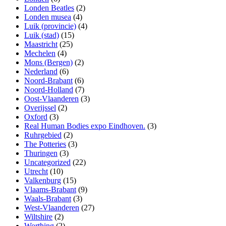
Londen Beatles
(2)
Londen musea
(4)
Luik (provincie)
(4)
Luik (stad)
(15)
Maastricht
(25)
Mechelen
(4)
Mons (Bergen)
(2)
Nederland
(6)
Noord-Brabant
(6)
Noord-Holland
(7)
Oost-Vlaanderen
(3)
Overijssel
(2)
Oxford
(3)
Real Human Bodies expo Eindhoven.
(3)
Ruhrgebied
(2)
The Potteries
(3)
Thuringen
(3)
Uncategorized
(22)
Utrecht
(10)
Valkenburg
(15)
Vlaams-Brabant
(9)
Waals-Brabant
(3)
West-Vlaanderen
(27)
Wiltshire
(2)
Worthing
(2)