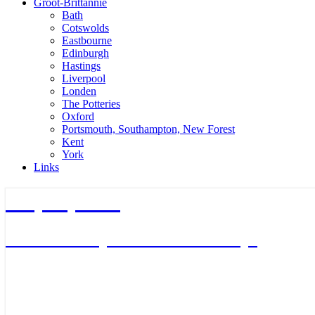
Groot-Brittannie
Bath
Cotswolds
Eastbourne
Edinburgh
Hastings
Liverpool
Londen
The Potteries
Oxford
Portsmouth, Southampton, New Forest
Kent
York
Links
TripTips.nu
De leukste Tips voor de beste Trips