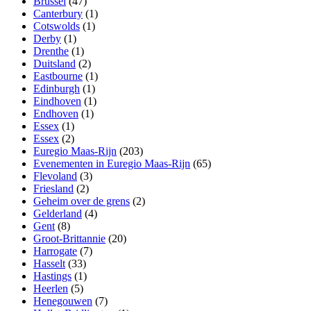
Brussel
(47)
Canterbury
(1)
Cotswolds
(1)
Derby
(1)
Drenthe
(1)
Duitsland
(2)
Eastbourne
(1)
Edinburgh
(1)
Eindhoven
(1)
Endhoven
(1)
Essex
(1)
Essex
(2)
Euregio Maas-Rijn
(203)
Evenementen in Euregio Maas-Rijn
(65)
Flevoland
(3)
Friesland
(2)
Geheim over de grens
(2)
Gelderland
(4)
Gent
(8)
Groot-Brittannie
(20)
Harrogate
(7)
Hasselt
(33)
Hastings
(1)
Heerlen
(5)
Henegouwen
(7)