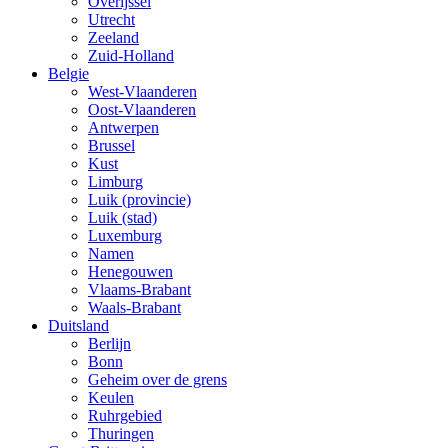
Overijssel
Utrecht
Zeeland
Zuid-Holland
Belgie
West-Vlaanderen
Oost-Vlaanderen
Antwerpen
Brussel
Kust
Limburg
Luik (provincie)
Luik (stad)
Luxemburg
Namen
Henegouwen
Vlaams-Brabant
Waals-Brabant
Duitsland
Berlijn
Bonn
Geheim over de grens
Keulen
Ruhrgebied
Thuringen