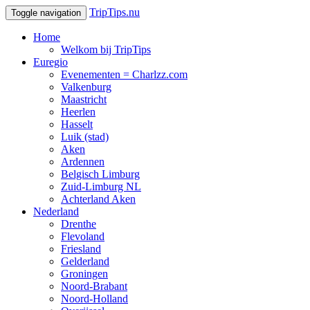
TripTips.nu
Toggle navigation
Home
Welkom bij TripTips
Euregio
Evenementen = Charlzz.com
Valkenburg
Maastricht
Heerlen
Hasselt
Luik (stad)
Aken
Ardennen
Belgisch Limburg
Zuid-Limburg NL
Achterland Aken
Nederland
Drenthe
Flevoland
Friesland
Gelderland
Groningen
Noord-Brabant
Noord-Holland