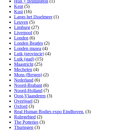
Hull + Bridlington
(1)
Kent
(5)
Kust
(16)
Langs het IJsselmeer
(1)
Leuven
(5)
Limburg
(27)
Liverpool
(3)
Londen
(6)
Londen Beatles
(2)
Londen musea
(4)
Luik (provincie)
(4)
Luik (stad)
(15)
Maastricht
(25)
Mechelen
(4)
Mons (Bergen)
(2)
Nederland
(6)
Noord-Brabant
(6)
Noord-Holland
(7)
Oost-Vlaanderen
(3)
Overijssel
(2)
Oxford
(3)
Real Human Bodies expo Eindhoven.
(3)
Ruhrgebied
(2)
The Potteries
(3)
Thuringen
(3)