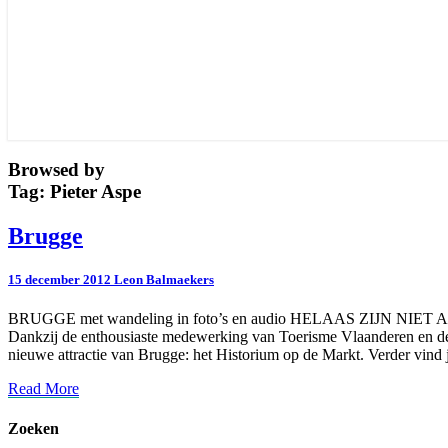
Browsed by
Tag:
Pieter Aspe
Brugge
Brugge
15 december 2012
Leon Balmaekers
BRUGGE met wandeling in foto’s en audio HELAAS ZIJN NI
Dankzij de enthousiaste medewerking van Toerisme Vlaanderen en de 
nieuwe attractie van Brugge: het Historium op de Markt. Verder vind
Read
Read More
More
Zoeken