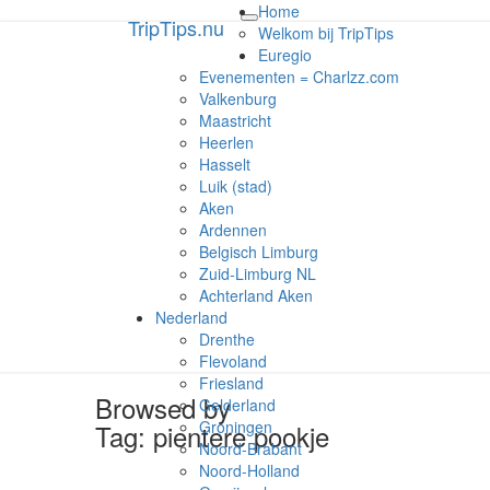
Home
TripTips.nu
TripTips.nu
Toggle
Welkom bij TripTips
navigation
Euregio
Evenementen = Charlzz.com
De leukste Tips voor de beste Tri
Valkenburg
Maastricht
Heerlen
Hasselt
Luik (stad)
Aken
Ardennen
Belgisch Limburg
Zuid-Limburg NL
Achterland Aken
Nederland
Drenthe
Flevoland
Friesland
Browsed by
Gelderland
Groningen
Tag:
pientere pookje
Noord-Brabant
Noord-Holland