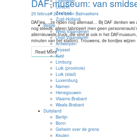
DAF-museum: van smidse
Overijssel
DAF-
Utrecht
museum:
Zeeland
van
20 februari 2016
Leon Balmaekers
Zuid-Holland
smidse
DAFjes….ze rijden nog allemaal… Bij DAF denken we al
Belgie
tot
nog steeds: alleen fabriceert men geen personenauto’s
West-Vlaanderen
toekomst…
allernieuwste truck, die vind je ook in het DAFmuseum
Oost-Vlaanderen
minuten van het station). Trouwens, de bordjes wijz
Antwerpen
Brussel
Read More
Read More
Kust
Limburg
Luik (provincie)
Luik (stad)
Luxemburg
Namen
Henegouwen
Vlaams-Brabant
Waals-Brabant
Duitsland
Berlijn
Bonn
Geheim over de grens
Keulen