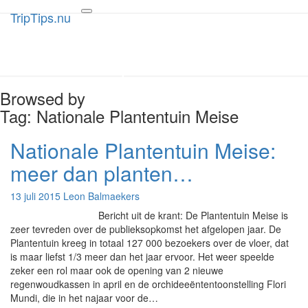
TripTips.nu
TripTips.nu
Toggle
navigation
De leukste Tips voor de beste
Trips
Browsed by
Tag:
Nationale Plantentuin Meise
Nationale Plantentuin Meise:
Nationale
Plantentuin
meer dan planten…
Meise:
meer
13 juli 2015
Leon Balmaekers
dan
planten…
Bericht uit de krant: De Plantentuin Meise is
zeer tevreden over de publieksopkomst het afgelopen jaar. De
Plantentuin kreeg in totaal 127 000 bezoekers over de vloer, dat
is maar liefst 1/3 meer dan het jaar ervoor. Het weer speelde
zeker een rol maar ook de opening van 2 nieuwe
regenwoudkassen in april en de orchideeëntentoonstelling Flori
Mundi, die in het najaar voor de…