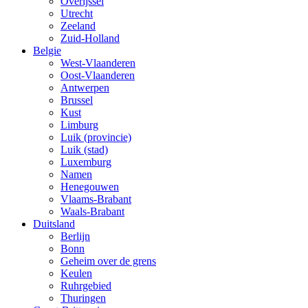
Overijssel
Utrecht
Zeeland
Zuid-Holland
Belgie
West-Vlaanderen
Oost-Vlaanderen
Antwerpen
Brussel
Kust
Limburg
Luik (provincie)
Luik (stad)
Luxemburg
Namen
Henegouwen
Vlaams-Brabant
Waals-Brabant
Duitsland
Berlijn
Bonn
Geheim over de grens
Keulen
Ruhrgebied
Thuringen