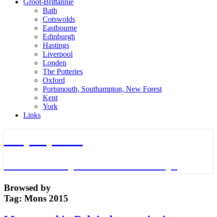
Groot-Brittannie
Bath
Cotswolds
Eastbourne
Edinburgh
Hastings
Liverpool
Londen
The Potteries
Oxford
Portsmouth, Southampton, New Forest
Kent
York
Links
TripTips.nu
De leukste Tips voor de beste Trips
Browsed by
Tag:
Mons 2015