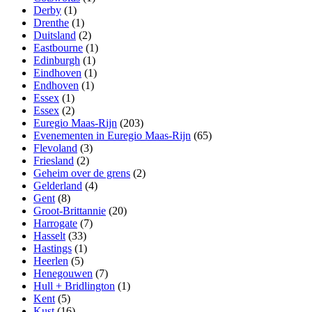
Derby
(1)
Drenthe
(1)
Duitsland
(2)
Eastbourne
(1)
Edinburgh
(1)
Eindhoven
(1)
Endhoven
(1)
Essex
(1)
Essex
(2)
Euregio Maas-Rijn
(203)
Evenementen in Euregio Maas-Rijn
(65)
Flevoland
(3)
Friesland
(2)
Geheim over de grens
(2)
Gelderland
(4)
Gent
(8)
Groot-Brittannie
(20)
Harrogate
(7)
Hasselt
(33)
Hastings
(1)
Heerlen
(5)
Henegouwen
(7)
Hull + Bridlington
(1)
Kent
(5)
Kust
(16)