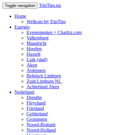
TripTips.nu
Toggle navigation
Home
Welkom bij TripTips
Euregio
Evenementen = Charlzz.com
Valkenburg
Maastricht
Heerlen
Hasselt
Luik (stad)
Aken
Ardennen
Belgisch Limburg
Zuid-Limburg NL
Achterland Aken
Nederland
Drenthe
Flevoland
Friesland
Gelderland
Groningen
Noord-Brabant
Noord-Holland