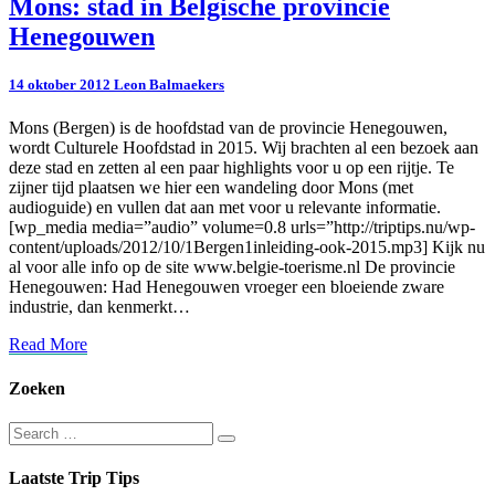
Mons:
Mons: stad in Belgische provincie
stad
Henegouwen
in
Belgische
provincie
14 oktober 2012
Leon Balmaekers
Henegouwen
Mons (Bergen) is de hoofdstad van de provincie Henegouwen,
wordt Culturele Hoofdstad in 2015. Wij brachten al een bezoek aan
deze stad en zetten al een paar highlights voor u op een rijtje. Te
zijner tijd plaatsen we hier een wandeling door Mons (met
audioguide) en vullen dat aan met voor u relevante informatie.
[wp_media media=”audio” volume=0.8 urls=”http://triptips.nu/wp-
content/uploads/2012/10/1Bergen1inleiding-ook-2015.mp3] Kijk nu
al voor alle info op de site www.belgie-toerisme.nl De provincie
Henegouwen: Had Henegouwen vroeger een bloeiende zware
industrie, dan kenmerkt…
Read
Read More
More
Zoeken
Search
Search
for:
Laatste Trip Tips