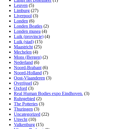
Langs het IJsselmeer
(1)
Leuven
(5)
Limburg
(27)
Liverpool
(3)
Londen
(6)
Londen Beatles
(2)
Londen musea
(4)
Luik (provincie)
(4)
Luik (stad)
(15)
Maastricht
(25)
Mechelen
(4)
Mons (Bergen)
(2)
Nederland
(6)
Noord-Brabant
(6)
Noord-Holland
(7)
Oost-Vlaanderen
(3)
Overijssel
(2)
Oxford
(3)
Real Human Bodies expo Eindhoven.
(3)
Ruhrgebied
(2)
The Potteries
(3)
Thuringen
(3)
Uncategorized
(22)
Utrecht
(10)
Valkenburg
(15)