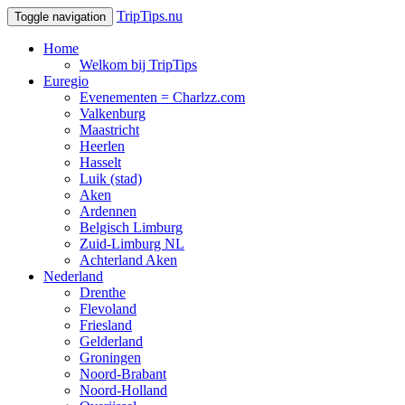
TripTips.nu
Toggle navigation
Home
Welkom bij TripTips
Euregio
Evenementen = Charlzz.com
Valkenburg
Maastricht
Heerlen
Hasselt
Luik (stad)
Aken
Ardennen
Belgisch Limburg
Zuid-Limburg NL
Achterland Aken
Nederland
Drenthe
Flevoland
Friesland
Gelderland
Groningen
Noord-Brabant
Noord-Holland