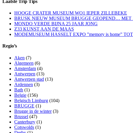
Laatste Trip Tips
HOOGE CRATER MUSEUM WO1 IEPER ZILLEBEKE
BRUSK NIEUW MUSEUM BRUGGE GEOPEND… MET EXPO
MONDO VERDE BIJNA 25 JAAR JONG
Z33 KUNST AAN DE MAAS
MODEMUSEUM HASSELT EXPO ”memory is home” TOT 
Regio’s
Aken
(7)
Algemeen
(6)
Amsterdam
(4)
Antwerpen
(13)
Antwerpen stad
(13)
Ardennen
(3)
Bath
(1)
Belgie
(156)
Belgisch Limburg
(104)
BRUGGE
(1)
Brugge in de winter
(3)
Brussel
(47)
Canterbury
(1)
Cotswolds
(1)
Derby
(1)