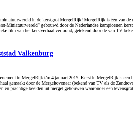
st miniatuurwereld in de kerstgrot MergelRijk! MergelRijk is één van de
e Kerst-Miniatuurwereld” gebouwd door de Nederlandse kampioenen kers
nieke film van het kerstverhaal vertoond, getekend door de van TV bek
tstad Valkenburg
enement in MergelRijk t/m 4 januari 2015. Kerst in MergelRijk is een 
rhaal gemaakt door de Mergeltovenaar (bekend van TV als de Zandtovenaa
relen en prachtige beelden uit mergel gehouwen waaronder een levensg