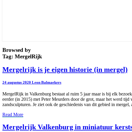
Browsed by
Tag:
MergelRijk
Mergelrijk
Mergelrijk is je eigen historie (in mergel)
is
je
24 augustus 2020
Leon Balmaekers
eigen
historie
MergelRijk in Valkenburg bestaat al ruim 5 jaar maar is bij elk bezo
(in
eerder (in 2015) met Peter Meurders door de grot, maar het werd tijd
mergel)
zandsculpturen. Je ziet ook de geschiedenis van dit gebied in mergel, 
Read
Read More
More
Mergelrijk
Mergelrijk Valkenburg in miniatuur kerst
Valkenburg