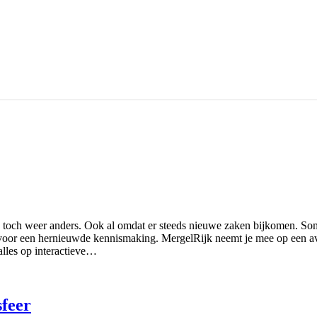
ek toch weer anders. Ook al omdat er steeds nieuwe zaken bijkomen. So
 voor een hernieuwde kennismaking. MergelRijk neemt je mee op een avo
alles op interactieve…
sfeer