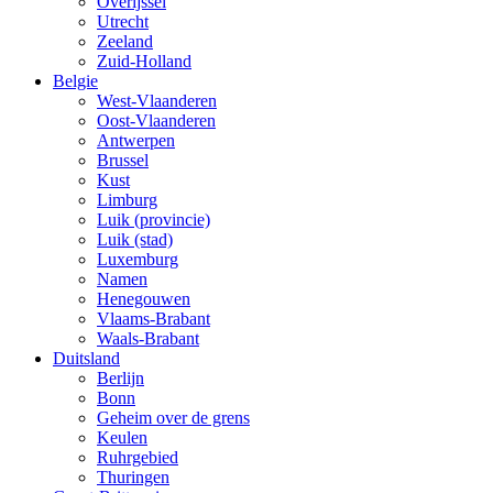
Overijssel
Utrecht
Zeeland
Zuid-Holland
Belgie
West-Vlaanderen
Oost-Vlaanderen
Antwerpen
Brussel
Kust
Limburg
Luik (provincie)
Luik (stad)
Luxemburg
Namen
Henegouwen
Vlaams-Brabant
Waals-Brabant
Duitsland
Berlijn
Bonn
Geheim over de grens
Keulen
Ruhrgebied
Thuringen