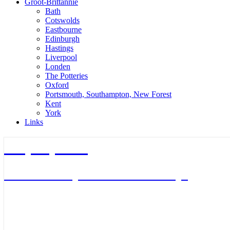
Groot-Brittannie
Bath
Cotswolds
Eastbourne
Edinburgh
Hastings
Liverpool
Londen
The Potteries
Oxford
Portsmouth, Southampton, New Forest
Kent
York
Links
TripTips.nu
De leukste Tips voor de beste Trips