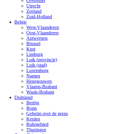
Overijssel
Utrecht
Zeeland
Zuid-Holland
Belgie
West-Vlaanderen
Oost-Vlaanderen
Antwerpen
Brussel
Kust
Limburg
Luik (provincie)
Luik (stad)
Luxemburg
Namen
Henegouwen
Vlaams-Brabant
Waals-Brabant
Duitsland
Berlijn
Bonn
Geheim over de grens
Keulen
Ruhrgebied
Thuringen