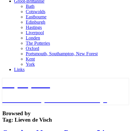
Groot-Brittannie
Bath
Cotswolds
Eastbourne
Edinburgh
Hastings
Liverpool
Londen
The Potteries
Oxford
Portsmouth, Southampton, New Forest
Kent
York
Links
TripTips.nu
De leukste Tips voor de beste Trips
Browsed by
Tag:
Lieven de Visch