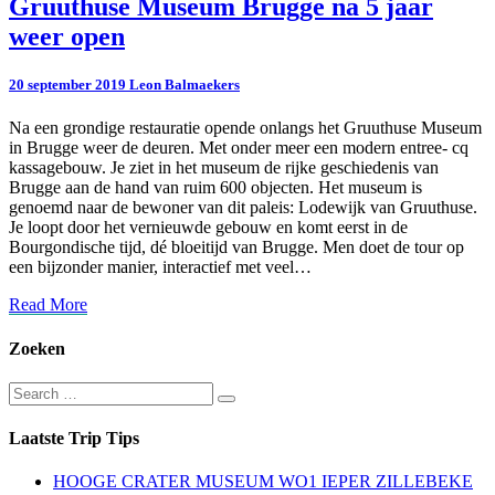
Gruuthuse
Gruuthuse Museum Brugge na 5 jaar
Museum
weer open
Brugge
na
5
20 september 2019
Leon Balmaekers
jaar
weer
Na een grondige restauratie opende onlangs het Gruuthuse Museum
open
in Brugge weer de deuren. Met onder meer een modern entree- cq
kassagebouw. Je ziet in het museum de rijke geschiedenis van
Brugge aan de hand van ruim 600 objecten. Het museum is
genoemd naar de bewoner van dit paleis: Lodewijk van Gruuthuse.
Je loopt door het vernieuwde gebouw en komt eerst in de
Bourgondische tijd, dé bloeitijd van Brugge. Men doet de tour op
een bijzonder manier, interactief met veel…
Read
Read More
More
Zoeken
Search
Search
for:
Laatste Trip Tips
HOOGE CRATER MUSEUM WO1 IEPER ZILLEBEKE