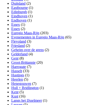
Duitsland
(2)
Eastbourne
(1)
Edinburgh
(1)
Eindhoven
(1)
Endhoven
(1)
Essex
(1)
Essex
(2)
Euregio Maas-Rijn
(203)
Evenementen in Euregio Maas-Rijn
(65)
Flevoland
(3)
Friesland
(2)
Geheim over de grens
(2)
Gelderland
(4)
Gent
(8)
Groot-Brittannie
(20)
Harrogate
(7)
Hasselt
(33)
Hastings
(1)
Heerlen
(5)
Henegouwen
(7)
Hull + Bridlington
(1)
Kent
(5)
Kust
(16)
Langs het IJsselmeer
(1)
Leuven
(5)