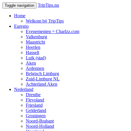
TripTips.nu
Toggle navigation
Home
Welkom bij TripTips
Euregio
Evenementen = Charlzz.com
Valkenburg
Maastricht
Heerlen
Hasselt
Luik (stad)
Aken
Ardennen
Belgisch Limburg
Zuid-Limburg NL
Achterland Aken
Nederland
Drenthe
Flevoland
Friesland
Gelderland
Groningen
Noord-Brabant
Noord-Holland