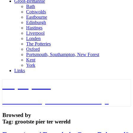
Groot-Brittannie
Bath
Cotswolds
Eastbourne
Edinburgh
Hastings
Liverpool
Londen
The Potteries
Oxford
Portsmouth, Southampton, New Forest
Kent
York
Links
TripTips.nu
De leukste Tips voor de beste Trips
Browsed by
Tag:
grootste pier ter wereld