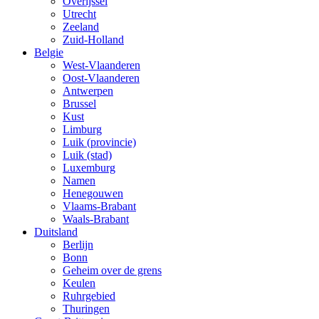
Overijssel
Utrecht
Zeeland
Zuid-Holland
Belgie
West-Vlaanderen
Oost-Vlaanderen
Antwerpen
Brussel
Kust
Limburg
Luik (provincie)
Luik (stad)
Luxemburg
Namen
Henegouwen
Vlaams-Brabant
Waals-Brabant
Duitsland
Berlijn
Bonn
Geheim over de grens
Keulen
Ruhrgebied
Thuringen