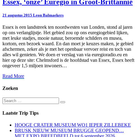
Essex,
Essex, ‘onze’ Euregio in Groot-Brittannië
‘onze’
Euregio
21 augustus 2015
Leon Balmaekers
in
Groot-
Essex is een landstreek ten noordwesten van Londen, stond al jaren
Brittannië
op ons verlanglijstje. Het gebied zou op ons euregiogebied lijken,
met leuke stadjes, mooie natuur, beroemde schilders en musea,
kortom, een bezoek waard. En dan moet je keuzes maken, je gebied
afschermen, zeker als je met het openbaar vervoer reist en toch van
alles wil genieten. We doen er verslag van via euregioradio.eu en
hier op deze site: Chelmsford is de hoofdstad van Essex, Essex heeft
ongeveer 1,5 miljoen inwoners…
Read
Read More
More
Zoeken
Search
Search
for:
Laatste Trip Tips
HOOGE CRATER MUSEUM WO1 IEPER ZILLEBEKE
BRUSK NIEUW MUSEUM BRUGGE GEOPEND…
MET EXPO BREEDBEELD tot 6 september 2026