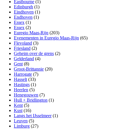
Eastbourne
(1)
Edinburgh
(1)
Eindhoven
(1)
Endhoven
(1)
Essex
(1)
Essex
(2)
Euregio Maas-Rijn
(203)
Evenementen in Euregio Maas-Rijn
(65)
Flevoland
(3)
Friesland
(2)
Geheim over de grens
(2)
Gelderland
(4)
Gent
(8)
Groot-Brittannie
(20)
Harrogate
(7)
Hasselt
(33)
Hastings
(1)
Heerlen
(5)
Henegouwen
(7)
Hull + Bridlington
(1)
Kent
(5)
Kust
(16)
Langs het IJsselmeer
(1)
Leuven
(5)
Limburg
(27)