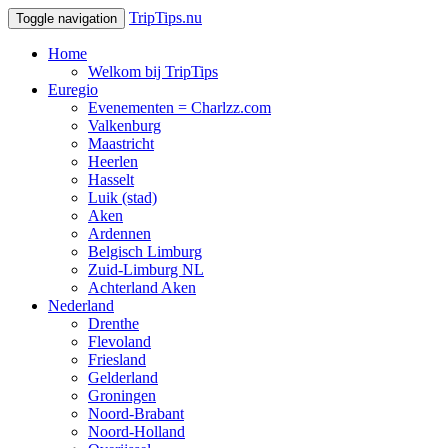
TripTips.nu
Toggle navigation
Home
Welkom bij TripTips
Euregio
Evenementen = Charlzz.com
Valkenburg
Maastricht
Heerlen
Hasselt
Luik (stad)
Aken
Ardennen
Belgisch Limburg
Zuid-Limburg NL
Achterland Aken
Nederland
Drenthe
Flevoland
Friesland
Gelderland
Groningen
Noord-Brabant
Noord-Holland