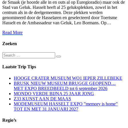
de Smaak (je hoorde alle in en outs al op Euregioradio) maar ook de
Stad van Geluk. Hasselt heeft al 25 geluksplekken, zowel in het
centrum als in de deelgemeenten. Deze plekken werden
genomineerd door de Hasselaren en geselecteerd door Toerisme
Hasselt en de Ambassadeur van Geluk, Leo Bormans. Op…
Read
Read More
More
Zoeken
Search
Search
for:
Laatste Trip Tips
HOOGE CRATER MUSEUM WO1 IEPER ZILLEBEKE
BRUSK NIEUW MUSEUM BRUGGE GEOPEND…
MET EXPO BREEDBEELD tot 6 september 2026
MONDO VERDE BIJNA 25 JAAR JONG
Z33 KUNST AAN DE MAAS
MODEMUSEUM HASSELT EXPO ”memory is home”
TOT EN MET 31 JANUARI 2027
Regio’s