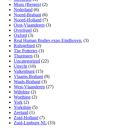
Mons (Bergen)
(2)
Nederland
(6)
Noord-Brabant
(6)
Noord-Holland
(7)
Oost-Vlaanderen
(3)
Overijssel
(2)
Oxford
(3)
Real Human Bodies expo Eindhoven.
(3)
Ruhrgebied
(2)
The Potteries
(3)
Thuringen
(3)
Uncategorized
(22)
Utrecht
(10)
Valkenburg
(15)
Vlaams-Brabant
(9)
Waals-Brabant
(3)
West-Vlaanderen
(27)
Wiltshire
(2)
Worthing
(2)
York
(2)
Yorkshire
(5)
Zeeland
(1)
Zuid-Holland
(7)
Zuid-Limburg NL
(33)