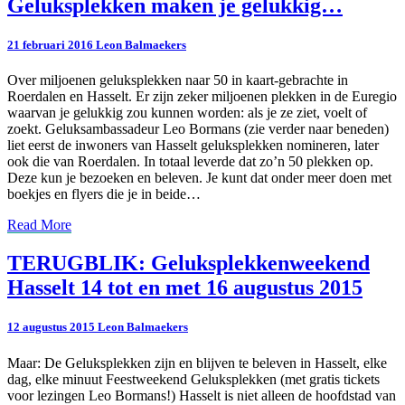
Geluksplekken
Geluksplekken maken je gelukkig…
maken
je
21 februari 2016
Leon Balmaekers
gelukkig…
Over miljoenen geluksplekken naar 50 in kaart-gebrachte in
Roerdalen en Hasselt. Er zijn zeker miljoenen plekken in de Euregio
waarvan je gelukkig zou kunnen worden: als je ze ziet, voelt of
zoekt. Geluksambassadeur Leo Bormans (zie verder naar beneden)
liet eerst de inwoners van Hasselt geluksplekken nomineren, later
ook die van Roerdalen. In totaal leverde dat zo’n 50 plekken op.
Deze kun je bezoeken en beleven. Je kunt dat onder meer doen met
boekjes en flyers die je in beide…
Read
Read More
More
TERUGBLIK:
TERUGBLIK: Geluksplekkenweekend
Geluksplekkenweekend
Hasselt 14 tot en met 16 augustus 2015
Hasselt
14
tot
12 augustus 2015
Leon Balmaekers
en
met
Maar: De Geluksplekken zijn en blijven te beleven in Hasselt, elke
16
dag, elke minuut Feestweekend Geluksplekken (met gratis tickets
augustus
voor lezingen Leo Bormans!) Hasselt is niet alleen de hoofdstad van
2015