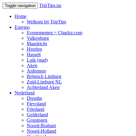
TripTips.nu
Toggle navigation
Home
Welkom bij TripTips
Euregio
Evenementen = Charlzz.com
Valkenburg
Maastricht
Heerlen
Hasselt
Luik (stad)
Aken
Ardennen
Belgisch Limburg
Zuid-Limburg NL
Achterland Aken
Nederland
Drenthe
Flevoland
Friesland
Gelderland
Groningen
Noord-Brabant
Noord-Holland