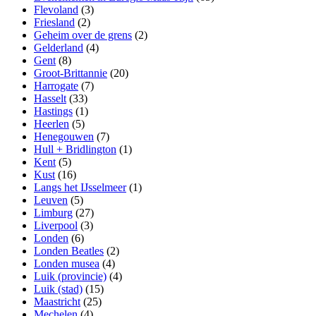
Flevoland
(3)
Friesland
(2)
Geheim over de grens
(2)
Gelderland
(4)
Gent
(8)
Groot-Brittannie
(20)
Harrogate
(7)
Hasselt
(33)
Hastings
(1)
Heerlen
(5)
Henegouwen
(7)
Hull + Bridlington
(1)
Kent
(5)
Kust
(16)
Langs het IJsselmeer
(1)
Leuven
(5)
Limburg
(27)
Liverpool
(3)
Londen
(6)
Londen Beatles
(2)
Londen musea
(4)
Luik (provincie)
(4)
Luik (stad)
(15)
Maastricht
(25)
Mechelen
(4)