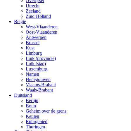
Overijssel
Utrecht
Zeeland
Zuid-Holland
Belgie
West-Vlaanderen
Oost-Vlaanderen
Antwerpen
Brussel
Kust
Limburg
Luik (provincie)
Luik (stad)
Luxemburg
Namen
Henegouwen
Vlaams-Brabant
Waals-Brabant
Duitsland
Berlijn
Bonn
Geheim over de grens
Keulen
Ruhrgebied
Thuringen