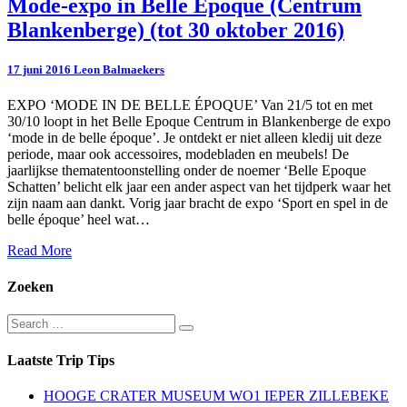
Mode-
Mode-expo in Belle Epoque (Centrum
expo
Blankenberge) (tot 30 oktober 2016)
in
Belle
Epoque
17 juni 2016
Leon Balmaekers
(Centrum
Blankenberge)
EXPO ‘MODE IN DE BELLE ÉPOQUE’ Van 21/5 tot en met
(tot
30/10 loopt in het Belle Epoque Centrum in Blankenberge de expo
30
‘mode in de belle époque’. Je ontdekt er niet alleen kledij uit deze
oktober
periode, maar ook accessoires, modebladen en meubels! De
2016)
jaarlijkse thematentoonstelling onder de noemer ‘Belle Epoque
Schatten’ belicht elk jaar een ander aspect van het tijdperk waar het
zijn naam aan dankt. Vorig jaar bracht de expo ‘Sport en spel in de
belle époque’ heel wat…
Read
Read More
More
Zoeken
Search
Search
for:
Laatste Trip Tips
HOOGE CRATER MUSEUM WO1 IEPER ZILLEBEKE