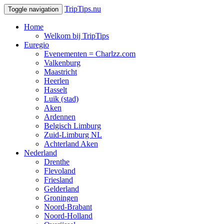
TripTips.nu
Toggle navigation
Home
Welkom bij TripTips
Euregio
Evenementen = Charlzz.com
Valkenburg
Maastricht
Heerlen
Hasselt
Luik (stad)
Aken
Ardennen
Belgisch Limburg
Zuid-Limburg NL
Achterland Aken
Nederland
Drenthe
Flevoland
Friesland
Gelderland
Groningen
Noord-Brabant
Noord-Holland