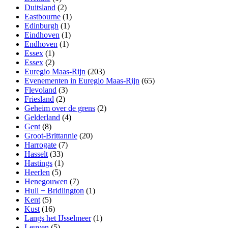
Duitsland
(2)
Eastbourne
(1)
Edinburgh
(1)
Eindhoven
(1)
Endhoven
(1)
Essex
(1)
Essex
(2)
Euregio Maas-Rijn
(203)
Evenementen in Euregio Maas-Rijn
(65)
Flevoland
(3)
Friesland
(2)
Geheim over de grens
(2)
Gelderland
(4)
Gent
(8)
Groot-Brittannie
(20)
Harrogate
(7)
Hasselt
(33)
Hastings
(1)
Heerlen
(5)
Henegouwen
(7)
Hull + Bridlington
(1)
Kent
(5)
Kust
(16)
Langs het IJsselmeer
(1)
Leuven
(5)