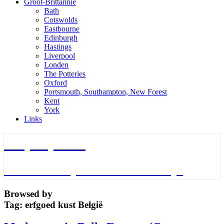
Groot-Brittannie
Bath
Cotswolds
Eastbourne
Edinburgh
Hastings
Liverpool
Londen
The Potteries
Oxford
Portsmouth, Southampton, New Forest
Kent
York
Links
TripTips.nu
De leukste Tips voor de beste Trips
Browsed by
Tag:
erfgoed kust België