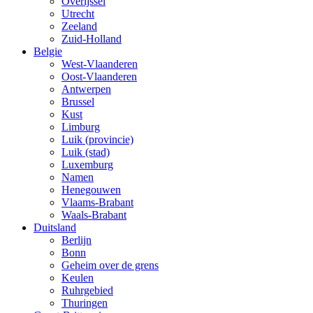
Overijssel
Utrecht
Zeeland
Zuid-Holland
Belgie
West-Vlaanderen
Oost-Vlaanderen
Antwerpen
Brussel
Kust
Limburg
Luik (provincie)
Luik (stad)
Luxemburg
Namen
Henegouwen
Vlaams-Brabant
Waals-Brabant
Duitsland
Berlijn
Bonn
Geheim over de grens
Keulen
Ruhrgebied
Thuringen