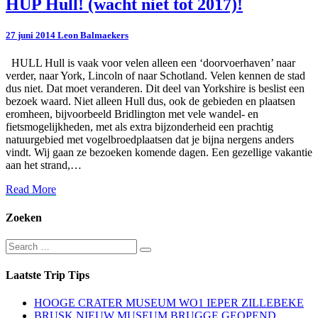
HUP
HUP Hull! (wacht niet tot 2017)!
Hull!
(wacht
27 juni 2014
Leon Balmaekers
niet
tot
HULL Hull is vaak voor velen alleen een ‘doorvoerhaven’ naar
2017)!
verder, naar York, Lincoln of naar Schotland. Velen kennen de stad
dus niet. Dat moet veranderen. Dit deel van Yorkshire is beslist een
bezoek waard. Niet alleen Hull dus, ook de gebieden en plaatsen
eromheen, bijvoorbeeld Bridlington met vele wandel- en
fietsmogelijkheden, met als extra bijzonderheid een prachtig
natuurgebied met vogelbroedplaatsen dat je bijna nergens anders
vindt. Wij gaan ze bezoeken komende dagen. Een gezellige vakantie
aan het strand,…
Read
Read More
More
Zoeken
Search
Search
for:
Laatste Trip Tips
HOOGE CRATER MUSEUM WO1 IEPER ZILLEBEKE
BRUSK NIEUW MUSEUM BRUGGE GEOPEND…