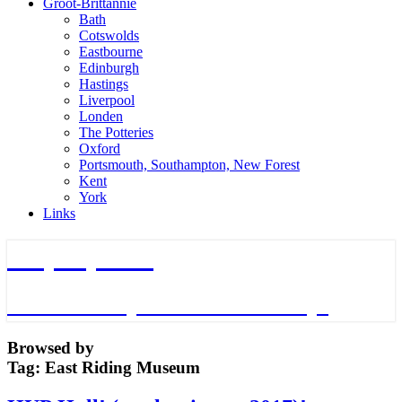
Groot-Brittannie
Bath
Cotswolds
Eastbourne
Edinburgh
Hastings
Liverpool
Londen
The Potteries
Oxford
Portsmouth, Southampton, New Forest
Kent
York
Links
TripTips.nu
De leukste Tips voor de beste Trips
Browsed by
Tag:
East Riding Museum