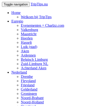
TripTips.nu
Toggle navigation
Home
Welkom bij TripTips
Euregio
Evenementen = Charlzz.com
Valkenburg
Maastricht
Heerlen
Hasselt
Luik (stad)
Aken
Ardennen
Belgisch Limburg
Zuid-Limburg NL
Achterland Aken
Nederland
Drenthe
Flevoland
Friesland
Gelderland
Groningen
Noord-Brabant
Noord-Holland