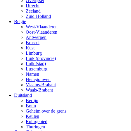
Overijssel
Utrecht
Zeeland
Zuid-Holland
Belgie
West-Vlaanderen
Oost-Vlaanderen
Antwerpen
Brussel
Kust
Limburg
Luik (provincie)
Luik (stad)
Luxemburg
Namen
Henegouwen
Vlaams-Brabant
Waals-Brabant
Duitsland
Berlijn
Bonn
Geheim over de grens
Keulen
Ruhrgebied
Thuringen