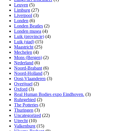
Leuven
(5)
Limburg
(27)
Liverpool
(3)
Londen
(6)
Londen Beatles
(2)
Londen musea
(4)
Luik (provincie)
(4)
Luik (stad)
(15)
Maastricht
(25)
Mechelen
(4)
Mons (Bergen)
(2)
Nederland
(6)
Noord-Brabant
(6)
Noord-Holland
(7)
Oost-Vlaanderen
(3)
Overijssel
(2)
Oxford
(3)
Real Human Bodies expo Eindhoven.
(3)
Ruhrgebied
(2)
The Potteries
(3)
Thuringen
(3)
Uncategorized
(22)
Utrecht
(10)
Valkenburg
(15)