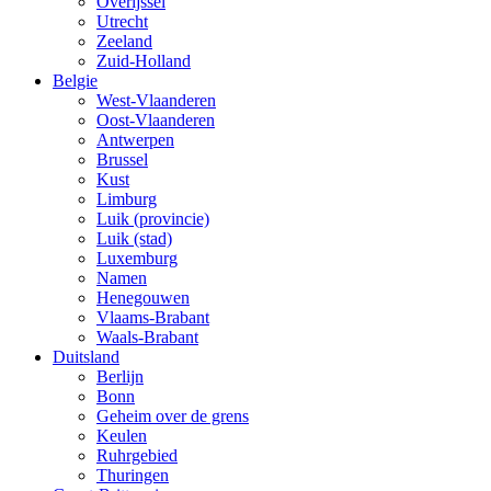
Overijssel
Utrecht
Zeeland
Zuid-Holland
Belgie
West-Vlaanderen
Oost-Vlaanderen
Antwerpen
Brussel
Kust
Limburg
Luik (provincie)
Luik (stad)
Luxemburg
Namen
Henegouwen
Vlaams-Brabant
Waals-Brabant
Duitsland
Berlijn
Bonn
Geheim over de grens
Keulen
Ruhrgebied
Thuringen