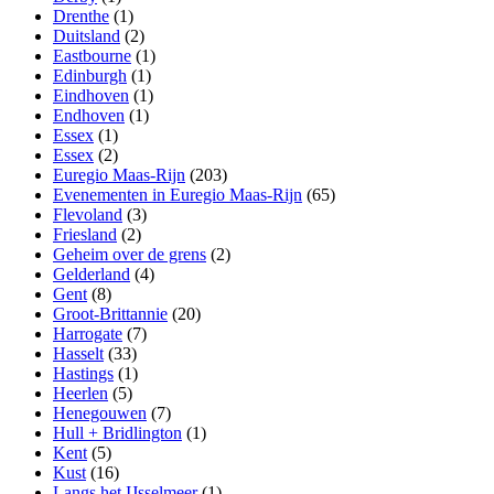
Drenthe
(1)
Duitsland
(2)
Eastbourne
(1)
Edinburgh
(1)
Eindhoven
(1)
Endhoven
(1)
Essex
(1)
Essex
(2)
Euregio Maas-Rijn
(203)
Evenementen in Euregio Maas-Rijn
(65)
Flevoland
(3)
Friesland
(2)
Geheim over de grens
(2)
Gelderland
(4)
Gent
(8)
Groot-Brittannie
(20)
Harrogate
(7)
Hasselt
(33)
Hastings
(1)
Heerlen
(5)
Henegouwen
(7)
Hull + Bridlington
(1)
Kent
(5)
Kust
(16)
Langs het IJsselmeer
(1)