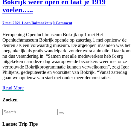
Bokrijk
Bokrijk weer open en laat je 1919
weer
voelen…..
open
en
laat
Comments
7 mei 2021
Leon Balmaekers
0 Comment
je
1919
Heropening Openluchtmuseum Bokrijk op 1 mei Het
voelen…..
Openluchtmuseum Bokrijk opende op zaterdag 1 mei opnieuw de
deuren als een volwaardig museum. De afgelopen maanden was het
toegankelijk als gratis wandelpark, zonder extra animatie. Daar komt
nu dus verandering in. “Samen met alle medewerkers heb ik erg
uitgekeken naar deze dag waarop we de bezoekers weer met onze
vertrouwde Bokrijkprogrammatie kunnen verwelkomen”, zegt Igor
Philtjens, gedeputeerde en voorzitter van Bokrijk. “Vanaf zaterdag
gaan we opnieuw van start met onder meer demonstraties…
Read
Read More
More
Zoeken
Search
Search
for:
Laatste Trip Tips