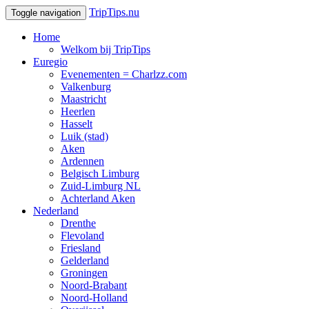
TripTips.nu
Toggle navigation
Home
Welkom bij TripTips
Euregio
Evenementen = Charlzz.com
Valkenburg
Maastricht
Heerlen
Hasselt
Luik (stad)
Aken
Ardennen
Belgisch Limburg
Zuid-Limburg NL
Achterland Aken
Nederland
Drenthe
Flevoland
Friesland
Gelderland
Groningen
Noord-Brabant
Noord-Holland