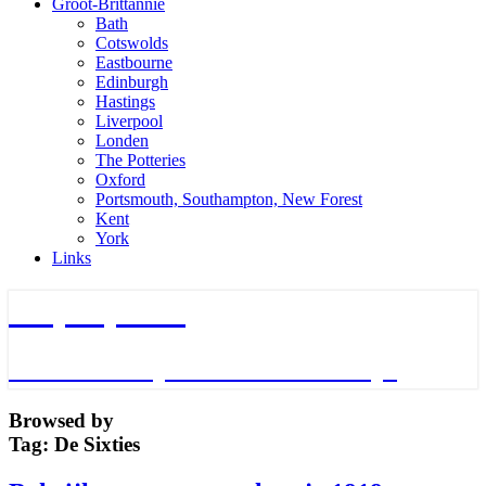
Groot-Brittannie
Bath
Cotswolds
Eastbourne
Edinburgh
Hastings
Liverpool
Londen
The Potteries
Oxford
Portsmouth, Southampton, New Forest
Kent
York
Links
TripTips.nu
De leukste Tips voor de beste Trips
Browsed by
Tag:
De Sixties