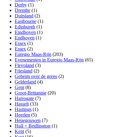
Derby
(1)
Drenthe
(1)
Duitsland
(2)
Eastbourne
(1)
Edinburgh
(1)
Eindhoven
(1)
Endhoven
(1)
Essex
(1)
Essex
(2)
Euregio Maas-Rijn
(203)
Evenementen in Euregio Maas-Rijn
(65)
Flevoland
(3)
Friesland
(2)
Geheim over de grens
(2)
Gelderland
(4)
Gent
(8)
Groot-Brittannie
(20)
Harrogate
(7)
Hasselt
(33)
Hastings
(1)
Heerlen
(5)
Henegouwen
(7)
Hull + Bridlington
(1)
Kent
(5)
Kust
(16)