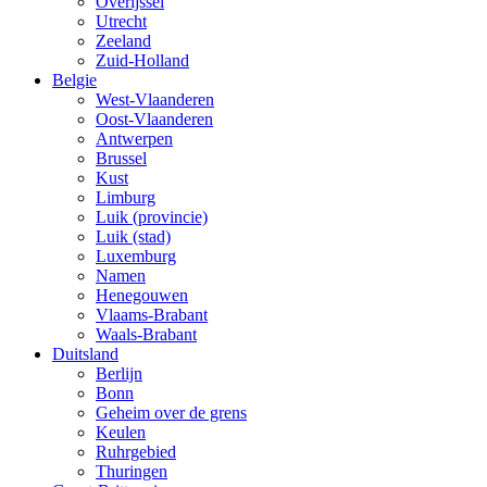
Overijssel
Utrecht
Zeeland
Zuid-Holland
Belgie
West-Vlaanderen
Oost-Vlaanderen
Antwerpen
Brussel
Kust
Limburg
Luik (provincie)
Luik (stad)
Luxemburg
Namen
Henegouwen
Vlaams-Brabant
Waals-Brabant
Duitsland
Berlijn
Bonn
Geheim over de grens
Keulen
Ruhrgebied
Thuringen