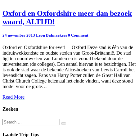
Oxford
Oxford en Oxfordshire meer dan bezoek
en
waard, ALTIJD!
Oxfordshire
meer
dan
Comments
24 november 2013
Leon Balmaekers
0 Comment
bezoek
waard,
Oxford en Oxfordshire for ever! Oxford Deze stad is één van de
ALTIJD!
indrukwekkendste en oudste steden van Groot-Brittannië. De stad
ligt ten noordwesten van Londen en is vooral bekend door de
universiteiten (de colleges). Een aantal hiervan is te bezichtigen. Het
is ook de stad waar de bekende Alice-boeken van Lewis Carroll het
levenslicht zagen. Fans van Harry Potter zullen de Great Hall van
Christ Church College helemaal het einde vinden, want deze stond
model voor de grote…
Read
Read More
More
Zoeken
Search
Search
for:
Laatste Trip Tips