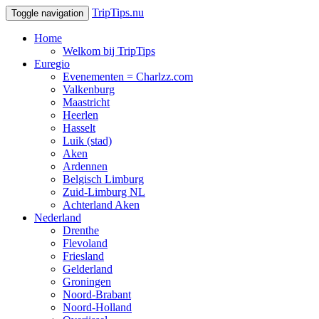
TripTips.nu
Toggle navigation
Home
Welkom bij TripTips
Euregio
Evenementen = Charlzz.com
Valkenburg
Maastricht
Heerlen
Hasselt
Luik (stad)
Aken
Ardennen
Belgisch Limburg
Zuid-Limburg NL
Achterland Aken
Nederland
Drenthe
Flevoland
Friesland
Gelderland
Groningen
Noord-Brabant
Noord-Holland