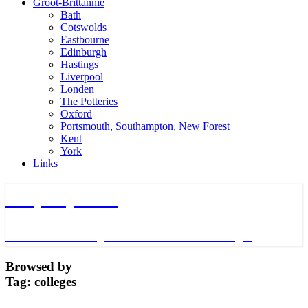
Groot-Brittannie
Bath
Cotswolds
Eastbourne
Edinburgh
Hastings
Liverpool
Londen
The Potteries
Oxford
Portsmouth, Southampton, New Forest
Kent
York
Links
TripTips.nu
De leukste Tips voor de beste Trips
Browsed by
Tag:
colleges