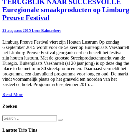
TERUGBLIK
TERUGBLIK NAAR SUCCESVOLLE
NAAR
Euregionale smaakproducten op Limburg
SUCCESVOLLE
Euregionale
Preuve Festival
smaakproducten
op
22 augustus 2015
Leon Balmaekers
Limburg
Preuve
Limburg Preuve Festival viert zijn Houten Lustrum Op zondag
Festival
6 september 2015 wordt voor de 5e keer op Buitenplaats Vaeshartelt
het Limburg Preuve Festival georganiseerd en beleeft het festival
zijn houten lustrum. Met de grootste Streekproductenmarkt van de
Euregio. Buitenplaats Vaeshartelt (al 20 jaar jong) is op deze dag the
place to be met ruim 80 streekproducenten. Daarnaast vermeldt het
programma een dagvullend programma voor jong en oud. De markt
vindt voornamelijk plaats op het grasveld ten noorden van het
kasteel cq hotel. Programma 6 september 2015…
Read
Read More
More
Zoeken
Search
Search
for:
Laatste Trip Tips