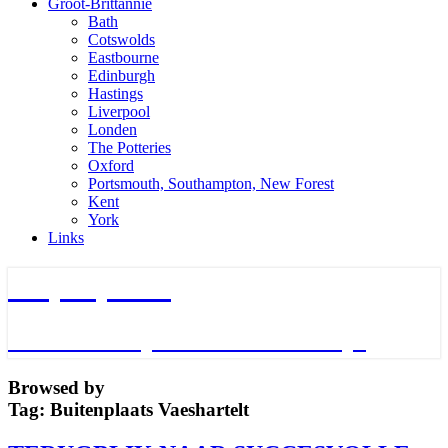
Groot-Brittannie
Bath
Cotswolds
Eastbourne
Edinburgh
Hastings
Liverpool
Londen
The Potteries
Oxford
Portsmouth, Southampton, New Forest
Kent
York
Links
TripTips.nu
De leukste Tips voor de beste Trips
Browsed by
Tag:
Buitenplaats Vaeshartelt