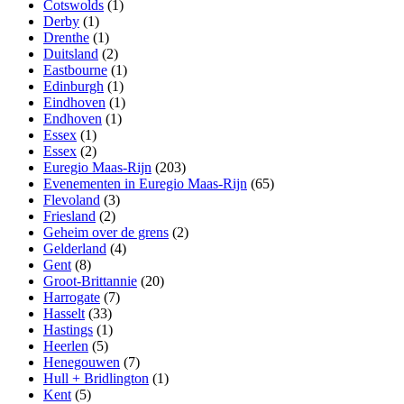
Cotswolds
(1)
Derby
(1)
Drenthe
(1)
Duitsland
(2)
Eastbourne
(1)
Edinburgh
(1)
Eindhoven
(1)
Endhoven
(1)
Essex
(1)
Essex
(2)
Euregio Maas-Rijn
(203)
Evenementen in Euregio Maas-Rijn
(65)
Flevoland
(3)
Friesland
(2)
Geheim over de grens
(2)
Gelderland
(4)
Gent
(8)
Groot-Brittannie
(20)
Harrogate
(7)
Hasselt
(33)
Hastings
(1)
Heerlen
(5)
Henegouwen
(7)
Hull + Bridlington
(1)
Kent
(5)