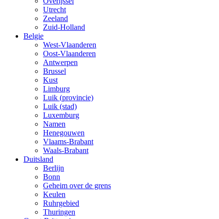
Overijssel
Utrecht
Zeeland
Zuid-Holland
Belgie
West-Vlaanderen
Oost-Vlaanderen
Antwerpen
Brussel
Kust
Limburg
Luik (provincie)
Luik (stad)
Luxemburg
Namen
Henegouwen
Vlaams-Brabant
Waals-Brabant
Duitsland
Berlijn
Bonn
Geheim over de grens
Keulen
Ruhrgebied
Thuringen