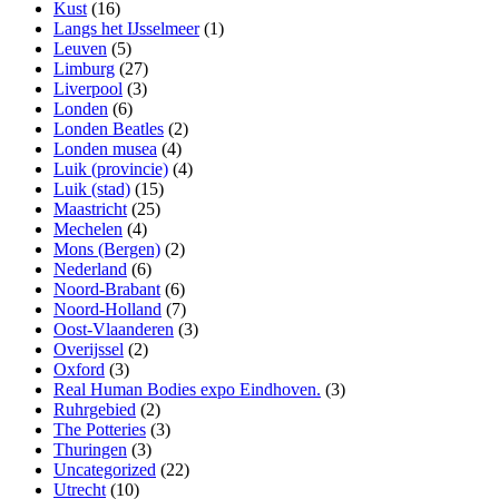
Kust
(16)
Langs het IJsselmeer
(1)
Leuven
(5)
Limburg
(27)
Liverpool
(3)
Londen
(6)
Londen Beatles
(2)
Londen musea
(4)
Luik (provincie)
(4)
Luik (stad)
(15)
Maastricht
(25)
Mechelen
(4)
Mons (Bergen)
(2)
Nederland
(6)
Noord-Brabant
(6)
Noord-Holland
(7)
Oost-Vlaanderen
(3)
Overijssel
(2)
Oxford
(3)
Real Human Bodies expo Eindhoven.
(3)
Ruhrgebied
(2)
The Potteries
(3)
Thuringen
(3)
Uncategorized
(22)
Utrecht
(10)