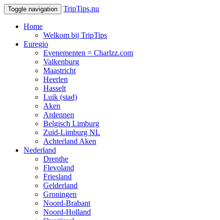
TripTips.nu
Toggle navigation
Home
Welkom bij TripTips
Euregio
Evenementen = Charlzz.com
Valkenburg
Maastricht
Heerlen
Hasselt
Luik (stad)
Aken
Ardennen
Belgisch Limburg
Zuid-Limburg NL
Achterland Aken
Nederland
Drenthe
Flevoland
Friesland
Gelderland
Groningen
Noord-Brabant
Noord-Holland